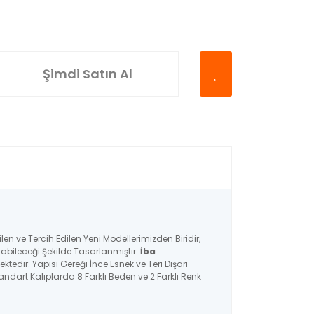
Şimdi Satın Al
ilen
ve
Tercih Edilen
Yeni Modellerimizden Biridir,
bileceği Şekilde Tasarlanmıştır.
İba
ktedir. Yapısı Gereği İnce Esnek ve Teri Dışarı
ndart Kalıplarda 8 Farklı Beden ve 2 Farklı Renk