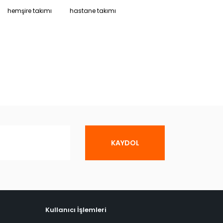
hemşire takımı
hastane takımı
KAYDOL
Kullanıcı İşlemleri