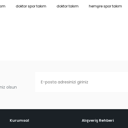
kım
doktor spor takım
doktor takım
hemşire spor takım
niz olsun
Kurumsal
Alışveriş Rehberi