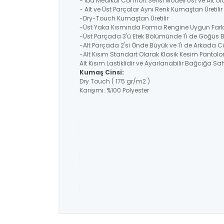
- İba Medikal Comfort Serisi Modeli Üst ve Alt O
- Alt ve Üst Parçalar Aynı Renk Kumaştan Üretil
-Dry-Touch Kumaştan Üretilir
-Üst Yaka Kısmında Forma Rengine Uygun Farklı
-Üst Parçada 3'ü Etek Bölümünde 1'i de Göğüs
-Alt Parçada 2'si Önde Büyük ve 1'i de Arkada C
-Alt Kısım Standart Olarak Klasik Kesim Pantolo
Alt Kısım Lastiklidir ve Ayarlanabilir Bağcığa Sahi
Kumaş Cinsi:
Dry Touch ( 175 gr/m2 )
Karışımı: %100 Polyester