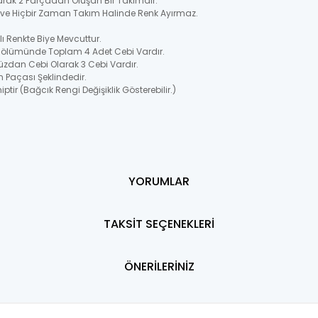
larak 2 Parçadan Oluşan Bir Takımdır.
ir ve Hiçbir Zaman Takım Halinde Renk Ayırmaz.
 Renkte Biye Mevcuttur.
 Bölümünde Toplam 4 Adet Cebi Vardır.
üzdan Cebi Olarak 3 Cebi Vardır.
n Paçası Şeklindedir.
ptir (Bağcık Rengi Değişiklik Gösterebilir.)
YORUMLAR
TAKSİT SEÇENEKLERİ
ÖNERİLERİNİZ