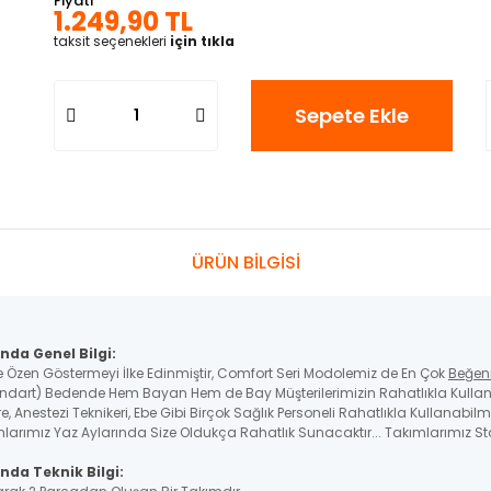
Fiyatı
1.249,90 TL
taksit seçenekleri
için tıkla
Sepete Ekle
ÜRÜN BİLGİSİ
nda Genel Bilgi:
e Özen Göstermeyi İlke Edinmiştir, Comfort Seri Modolemiz de En Çok
Beğen
ndart) Bedende Hem Bayan Hem de Bay Müşterilerimizin Rahatlıkla Kullana
, Anestezi Teknikeri, Ebe Gibi Birçok Sağlık Personeli Rahatlıkla Kullanabilme
larımız Yaz Aylarında Size Oldukça Rahatlık Sunacaktır... Takımlarımız Sta
nda Teknik Bilgi: