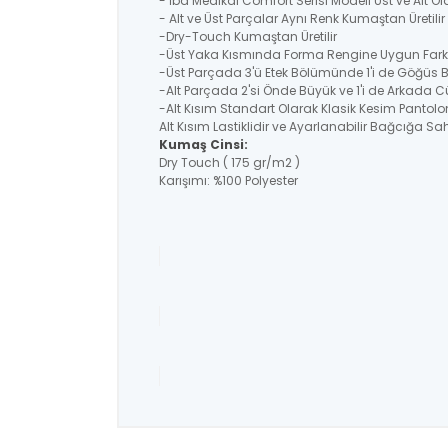
- İba Medikal Comfort Serisi Modeli Üst ve Alt O
- Alt ve Üst Parçalar Aynı Renk Kumaştan Üretil
-Dry-Touch Kumaştan Üretilir
-Üst Yaka Kısmında Forma Rengine Uygun Farklı
-Üst Parçada 3'ü Etek Bölümünde 1'i de Göğüs
-Alt Parçada 2'si Önde Büyük ve 1'i de Arkada C
-Alt Kısım Standart Olarak Klasik Kesim Pantolo
Alt Kısım Lastiklidir ve Ayarlanabilir Bağcığa Sahi
Kumaş Cinsi:
Dry Touch ( 175 gr/m2 )
Karışımı: %100 Polyester