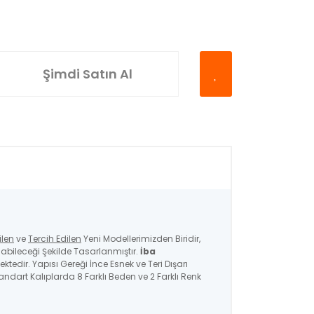
Şimdi Satın Al
ilen
ve
Tercih Edilen
Yeni Modellerimizden Biridir,
bileceği Şekilde Tasarlanmıştır.
İba
ktedir. Yapısı Gereği İnce Esnek ve Teri Dışarı
ndart Kalıplarda 8 Farklı Beden ve 2 Farklı Renk