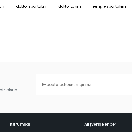
kım
doktor spor takım
doktor takım
hemşire spor takım
niz olsun
Kurumsal
Alışveriş Rehberi