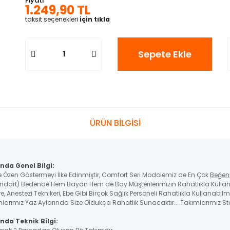
Fiyatı
1.249,90 TL
taksit seçenekleri
için tıkla
Sepete Ekle
ÜRÜN BİLGİSİ
nda Genel Bilgi:
e Özen Göstermeyi İlke Edinmiştir, Comfort Seri Modolemiz de En Çok
Beğen
ndart) Bedende Hem Bayan Hem de Bay Müşterilerimizin Rahatlıkla Kullana
, Anestezi Teknikeri, Ebe Gibi Birçok Sağlık Personeli Rahatlıkla Kullanabilme
larımız Yaz Aylarında Size Oldukça Rahatlık Sunacaktır... Takımlarımız Sta
nda Teknik Bilgi: