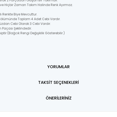
larak 2 Parçadan Oluşan Bir Takımdır.
ir ve Hiçbir Zaman Takım Halinde Renk Ayırmaz.
 Renkte Biye Mevcuttur.
 Bölümünde Toplam 4 Adet Cebi Vardır.
üzdan Cebi Olarak 3 Cebi Vardır.
n Paçası Şeklindedir.
ptir (Bağcık Rengi Değişiklik Gösterebilir.)
YORUMLAR
TAKSİT SEÇENEKLERİ
ÖNERİLERİNİZ