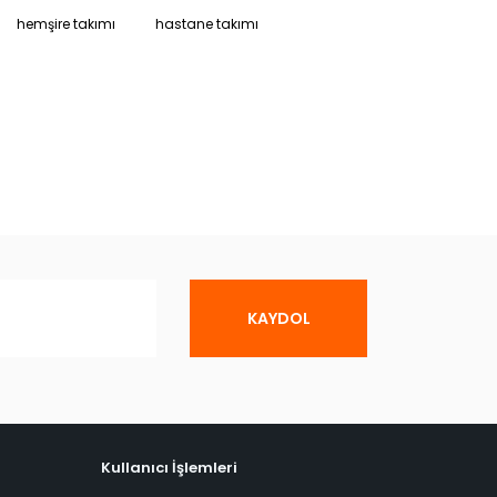
hemşire takımı
hastane takımı
KAYDOL
Kullanıcı İşlemleri