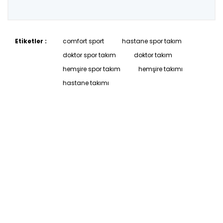
Etiketler :
comfort sport
hastane spor takım
doktor spor takım
doktor takım
hemşire spor takım
hemşire takımı
hastane takımı