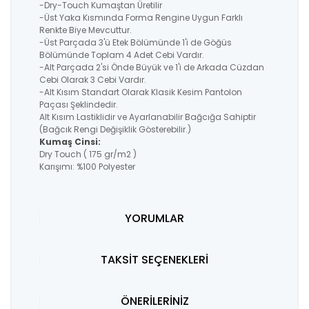
-Dry-Touch Kumaştan Üretilir
-Üst Yaka Kısmında Forma Rengine Uygun Farklı
Renkte Biye Mevcuttur.
-Üst Parçada 3'ü Etek Bölümünde 1'i de Göğüs
Bölümünde Toplam 4 Adet Cebi Vardır.
-Alt Parçada 2'si Önde Büyük ve 1'i de Arkada Cüzdan
Cebi Olarak 3 Cebi Vardır.
-Alt Kısım Standart Olarak Klasik Kesim Pantolon
Paçası Şeklindedir.
Alt Kısım Lastiklidir ve Ayarlanabilir Bağcığa Sahiptir
(Bağcık Rengi Değişiklik Gösterebilir.)
Kumaş Cinsi:
Dry Touch ( 175 gr/m2 )
Karışımı: %100 Polyester
YORUMLAR
TAKSİT SEÇENEKLERİ
ÖNERİLERİNİZ