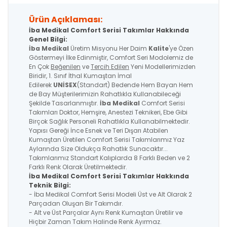
Ürün Açıklaması:
İba Medikal Comfort Serisi Takımlar Hakkında
Genel Bilgi:
İba Medikal
Üretim Misyonu Her Daim
Kalite
'ye Özen
Göstermeyi İlke Edinmiştir, Comfort Seri Modolemiz de
En Çok
Beğenilen
ve
Tercih Edilen
Yeni Modellerimizden
Biridir, 1. Sınıf İthal Kumaştan İmal
Edilerek
UNİSEX
(Standart) Bedende Hem Bayan Hem
de Bay Müşterilerimizin Rahatlıkla Kullanabileceği
Şekilde Tasarlanmıştır.
İba Medikal
Comfort Serisi
Takımları Doktor, Hemşire, Anestezi Teknikeri, Ebe Gibi
Birçok Sağlık Personeli Rahatlıkla Kullanabilmektedir.
Yapısı Gereği İnce Esnek ve Teri Dışarı Atabilen
Kumaştan Üretilen Comfort Serisi Takımlarımız Yaz
Aylarında Size Oldukça Rahatlık Sunacaktır...
Takımlarımız Standart Kalıplarda 8 Farklı Beden ve 2
Farklı Renk Olarak Üretilmektedir.
İba Medikal
Comfort Serisi
Takımlar Hakkında
Teknik Bilgi:
- İba Medikal Comfort Serisi Modeli Üst ve Alt Olarak 2
Parçadan Oluşan Bir Takımdır.
- Alt ve Üst Parçalar Aynı Renk Kumaştan Üretilir ve
Hiçbir Zaman Takım Halinde Renk Ayırmaz.