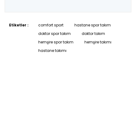
Etiketler :
comfort sport
hastane spor takım
doktor spor takım
doktor takım
hemşire spor takım
hemşire takımı
hastane takımı