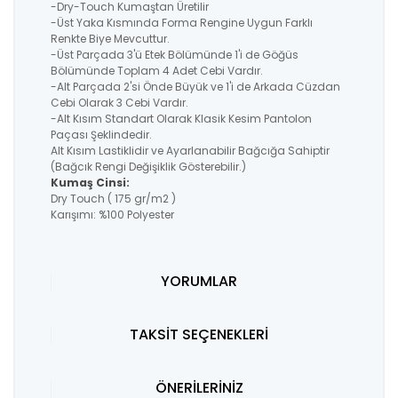
-Dry-Touch Kumaştan Üretilir
-Üst Yaka Kısmında Forma Rengine Uygun Farklı
Renkte Biye Mevcuttur.
-Üst Parçada 3'ü Etek Bölümünde 1'i de Göğüs
Bölümünde Toplam 4 Adet Cebi Vardır.
-Alt Parçada 2'si Önde Büyük ve 1'i de Arkada Cüzdan
Cebi Olarak 3 Cebi Vardır.
-Alt Kısım Standart Olarak Klasik Kesim Pantolon
Paçası Şeklindedir.
Alt Kısım Lastiklidir ve Ayarlanabilir Bağcığa Sahiptir
(Bağcık Rengi Değişiklik Gösterebilir.)
Kumaş Cinsi:
Dry Touch ( 175 gr/m2 )
Karışımı: %100 Polyester
YORUMLAR
TAKSİT SEÇENEKLERİ
ÖNERİLERİNİZ