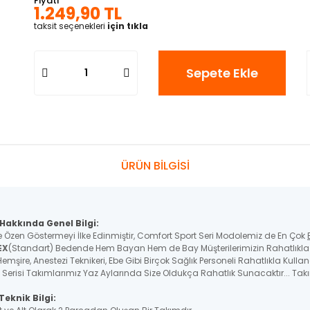
Fiyatı
1.249,90 TL
taksit seçenekleri
için tıkla
Sepete Ekle
ÜRÜN BİLGİSİ
Hakkında Genel Bilgi:
e Özen Göstermeyi İlke Edinmiştir, Comfort Sport Seri Modolemiz de En Çok
EX
(Standart) Bedende Hem Bayan Hem de Bay Müşterilerimizin Rahatlıkla K
emşire, Anestezi Teknikeri, Ebe Gibi Birçok Sağlık Personeli Rahatlıkla Kulla
 Serisi Takımlarımız Yaz Aylarında Size Oldukça Rahatlık Sunacaktır... Tak
eknik Bilgi: