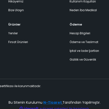
Hikayemiz
Kullanım Koşulları
Bize Ulaşın
Neden İba Medikal
Ürünler
Ödeme
Yeniler
Hesap Bilgileri
Fırsat Ürünleri
Ödeme ve Teslimat
İptal ve İade Şartları
Gizlilik ve Güvenlik
 sertifikası ile korunmaktadır.
Bu Sitenin Kurulumu
N-Ticaret
Tarafından Yapılmıştır.
ile
ideasoft
e-