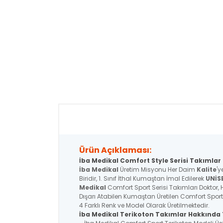
Ürün Açıklaması:
İba Medikal Comfort Style Serisi Takımlar 
İba Medikal
Üretim Misyonu Her Daim
Kalite
'y
Biridir, 1. Sınıf İthal Kumaştan İmal Edilerek
UNİS
Medikal
Comfort Sport Serisi Takımları Doktor, H
Dışarı Atabilen Kumaştan Üretilen Comfort Sport
4 Farklı Renk ve Model Olarak Üretilmektedir.
İba Medikal Terikoton Takımlar Hakkında T