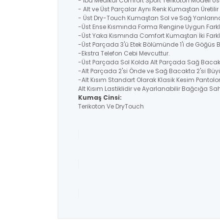
- İba Medikal Comfort Sport Terikoton Modeli Üs
- Alt ve Üst Parçalar Aynı Renk Kumaştan Üretil
- Üst Dry-Touch Kumaştan Sol ve Sağ Yanlarında
-Üst Ense Kısmında Forma Rengine Uygun Farklı
-Üst Yaka Kısmında Comfort Kumaştan İki Farklı
-Üst Parçada 3'ü Etek Bölümünde 1'i de Göğüs
-Ekstra Telefon Cebi Mevcuttur.
-Üst Parçada Sol Kolda Alt Parçada Sağ Bacakt
-Alt Parçada 2'si Önde ve Sağ Bacakta 2'si Büyü
-Alt Kısım Standart Olarak Klasik Kesim Pantolo
Alt Kısım Lastiklidir ve Ayarlanabilir Bağcığa Sahi
Kumaş Cinsi:
Terikoton Ve DryTouch