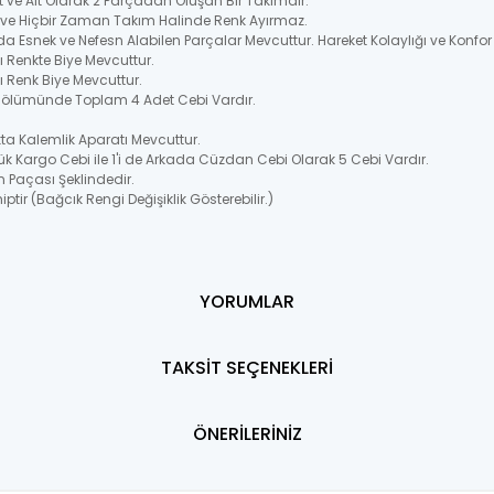
t ve Alt Olarak 2 Parçadan Oluşan Bir Takımdır.
ir ve Hiçbir Zaman Takım Halinde Renk Ayırmaz.
 Esnek ve Nefesn Alabilen Parçalar Mevcuttur. Hareket Kolaylığı ve Konfor
 Renkte Biye Mevcuttur.
 Renk Biye Mevcuttur.
 Bölümünde Toplam 4 Adet Cebi Vardır.
a Kalemlik Aparatı Mevcuttur.
k Kargo Cebi ile 1'i de Arkada Cüzdan Cebi Olarak 5 Cebi Vardır.
n Paçası Şeklindedir.
ptir (Bağcık Rengi Değişiklik Gösterebilir.)
YORUMLAR
TAKSİT SEÇENEKLERİ
ÖNERİLERİNİZ