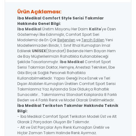
Ürün Açıklaması:
İba Medikal Comfort Style Serisi Takımlar
Hakkında Genel Bilgi:
İba Medikal
Üretim Misyonu Her Daim
Kalite
'ye Özen
Göstermeyi İlke Edinmiştir, Comfort Sport Seri
Modolemiz de En Çok
Beğenilen
ve
Tercih Edilen
Yeni
Modellerimizden Biridir, 1. Sınıf İthal Kumaştan İmal
Edilerek
UNİSEX
(Standart) Bedende Hem Bayan Hem
de Bay Müşterilerimizin Rahatlıkla Kullanabileceği
Şekilde Tasarlanmıştır.
İba Medikal
Comfort Sport
Serisi Takımları Doktor, Hemşire, Anestezi Teknikeri, Ebe
Gibi Birçok Sağlık Personeli Rahatlıkla
Kullanabilmektedir. Yapısı Gereği İnce Esnek ve Teri
Dışarı Atabilen Kumaştan Üretilen Comfort Sport Serisi
Takımlarımız Yaz Aylarında Size Oldukça Rahatlık
Sunacaktır... Takımlarımız Standart Kalıplarda 8 Farklı
Beden ve 4 Farklı Renk ve Model Olarak Üretilmektedir.
İba Medikal Terikoton Takımlar Hakkında Teknik
Bilgi:
- İba Medikal Comfort Sport Terikoton Modeli Üst ve Alt
Olarak 2 Parçadan Oluşan Bir Takımdır.
- Alt ve Üst Parçalar Aynı Renk Kumaştan Üretilir ve
Hiçbir Zaman Takım Halinde Renk Ayırmaz.