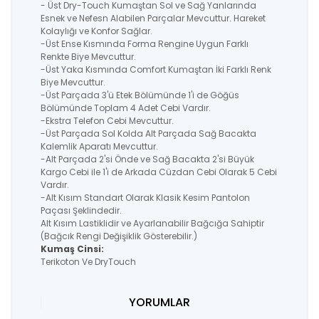
- Üst Dry-Touch Kumaştan Sol ve Sağ Yanlarında
Esnek ve Nefesn Alabilen Parçalar Mevcuttur. Hareket
Kolaylığı ve Konfor Sağlar.
-Üst Ense Kısmında Forma Rengine Uygun Farklı
Renkte Biye Mevcuttur.
-Üst Yaka Kısmında Comfort Kumaştan İki Farklı Renk
Biye Mevcuttur.
-Üst Parçada 3'ü Etek Bölümünde 1'i de Göğüs
Bölümünde Toplam 4 Adet Cebi Vardır.
-Ekstra Telefon Cebi Mevcuttur.
-Üst Parçada Sol Kolda Alt Parçada Sağ Bacakta
Kalemlik Aparatı Mevcuttur.
-Alt Parçada 2'si Önde ve Sağ Bacakta 2'si Büyük
Kargo Cebi ile 1'i de Arkada Cüzdan Cebi Olarak 5 Cebi
Vardır.
-Alt Kısım Standart Olarak Klasik Kesim Pantolon
Paçası Şeklindedir.
Alt Kısım Lastiklidir ve Ayarlanabilir Bağcığa Sahiptir
(Bağcık Rengi Değişiklik Gösterebilir.)
Kumaş Cinsi:
Terikoton Ve DryTouch
YORUMLAR