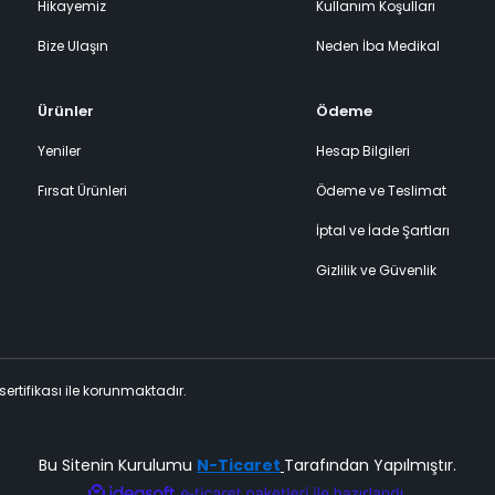
Hikayemiz
Kullanım Koşulları
Bize Ulaşın
Neden İba Medikal
Ürünler
Ödeme
Yeniler
Hesap Bilgileri
Fırsat Ürünleri
Ödeme ve Teslimat
İptal ve İade Şartları
Gizlilik ve Güvenlik
 sertifikası ile korunmaktadır.
Bu Sitenin Kurulumu
N-Ticaret
Tarafından Yapılmıştır.
ile
ideasoft
e-