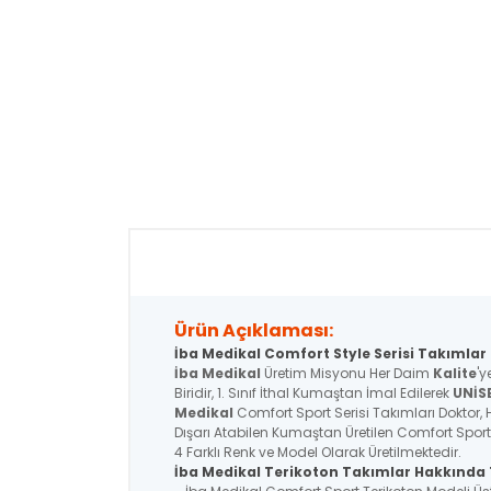
Ürün Açıklaması:
İba Medikal Comfort Style Serisi Takımlar 
İba Medikal
Üretim Misyonu Her Daim
Kalite
'y
Biridir, 1. Sınıf İthal Kumaştan İmal Edilerek
UNİS
Medikal
Comfort Sport Serisi Takımları Doktor, H
Dışarı Atabilen Kumaştan Üretilen Comfort Sport
4 Farklı Renk ve Model Olarak Üretilmektedir.
İba Medikal Terikoton Takımlar Hakkında T