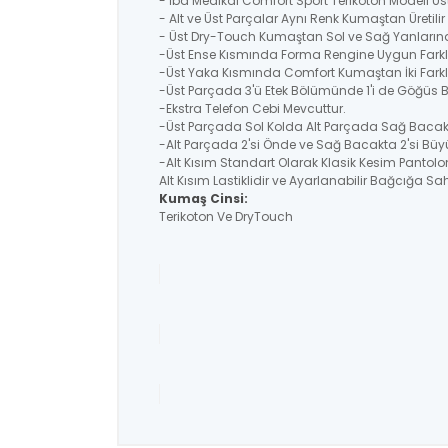
- İba Medikal Comfort Sport Terikoton Modeli Üs
- Alt ve Üst Parçalar Aynı Renk Kumaştan Üretil
- Üst Dry-Touch Kumaştan Sol ve Sağ Yanlarında
-Üst Ense Kısmında Forma Rengine Uygun Farklı
-Üst Yaka Kısmında Comfort Kumaştan İki Farklı
-Üst Parçada 3'ü Etek Bölümünde 1'i de Göğüs
-Ekstra Telefon Cebi Mevcuttur.
-Üst Parçada Sol Kolda Alt Parçada Sağ Bacakt
-Alt Parçada 2'si Önde ve Sağ Bacakta 2'si Büyü
-Alt Kısım Standart Olarak Klasik Kesim Pantolo
Alt Kısım Lastiklidir ve Ayarlanabilir Bağcığa Sahi
Kumaş Cinsi:
Terikoton Ve DryTouch