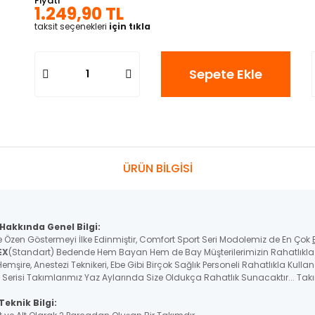
Fiyatı
1.249,90 TL
taksit seçenekleri
için tıkla
Sepete Ekle
ÜRÜN BİLGİSİ
Hakkında Genel Bilgi:
e Özen Göstermeyi İlke Edinmiştir, Comfort Sport Seri Modolemiz de En Çok
EX
(Standart) Bedende Hem Bayan Hem de Bay Müşterilerimizin Rahatlıkla K
emşire, Anestezi Teknikeri, Ebe Gibi Birçok Sağlık Personeli Rahatlıkla Kulla
 Serisi Takımlarımız Yaz Aylarında Size Oldukça Rahatlık Sunacaktır... Tak
eknik Bilgi: