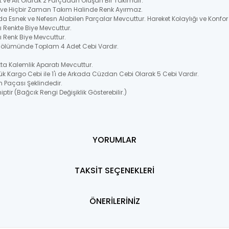
t ve Alt Olarak 2 Parçadan Oluşan Bir Takımdır.
ir ve Hiçbir Zaman Takım Halinde Renk Ayırmaz.
 Esnek ve Nefesn Alabilen Parçalar Mevcuttur. Hareket Kolaylığı ve Konfor
 Renkte Biye Mevcuttur.
 Renk Biye Mevcuttur.
 Bölümünde Toplam 4 Adet Cebi Vardır.
a Kalemlik Aparatı Mevcuttur.
k Kargo Cebi ile 1'i de Arkada Cüzdan Cebi Olarak 5 Cebi Vardır.
n Paçası Şeklindedir.
ptir (Bağcık Rengi Değişiklik Gösterebilir.)
YORUMLAR
TAKSİT SEÇENEKLERİ
ÖNERİLERİNİZ