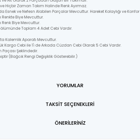
t ve Alt Olarak 2 Parçadan Oluşan Bir Takımdır.
ir ve Hiçbir Zaman Takım Halinde Renk Ayırmaz.
 Esnek ve Nefesn Alabilen Parçalar Mevcuttur. Hareket Kolaylığı ve Konfor
 Renkte Biye Mevcuttur.
 Renk Biye Mevcuttur.
 Bölümünde Toplam 4 Adet Cebi Vardır.
a Kalemlik Aparatı Mevcuttur.
k Kargo Cebi ile 1'i de Arkada Cüzdan Cebi Olarak 5 Cebi Vardır.
n Paçası Şeklindedir.
ptir (Bağcık Rengi Değişiklik Gösterebilir.)
YORUMLAR
TAKSİT SEÇENEKLERİ
ÖNERİLERİNİZ