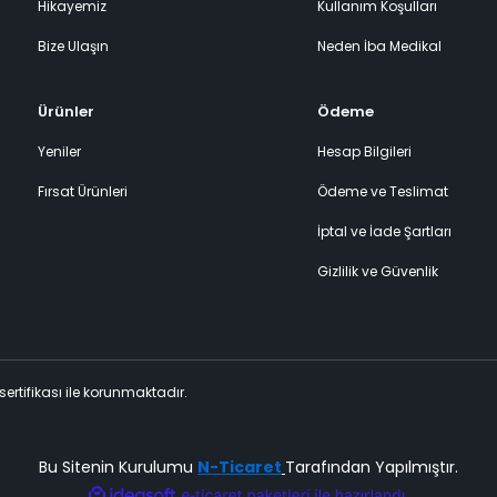
Hikayemiz
Kullanım Koşulları
Bize Ulaşın
Neden İba Medikal
Ürünler
Ödeme
Yeniler
Hesap Bilgileri
Fırsat Ürünleri
Ödeme ve Teslimat
İptal ve İade Şartları
Gizlilik ve Güvenlik
 sertifikası ile korunmaktadır.
Bu Sitenin Kurulumu
N-Ticaret
Tarafından Yapılmıştır.
ile
ideasoft
e-