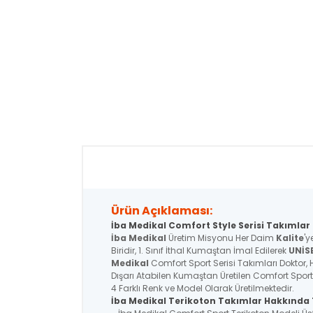
Ürün Açıklaması:
İba Medikal Comfort Style Serisi Takımlar 
İba Medikal
Üretim Misyonu Her Daim
Kalite
'y
Biridir, 1. Sınıf İthal Kumaştan İmal Edilerek
UNİS
Medikal
Comfort Sport Serisi Takımları Doktor, H
Dışarı Atabilen Kumaştan Üretilen Comfort Sport
4 Farklı Renk ve Model Olarak Üretilmektedir.
İba Medikal Terikoton Takımlar Hakkında T