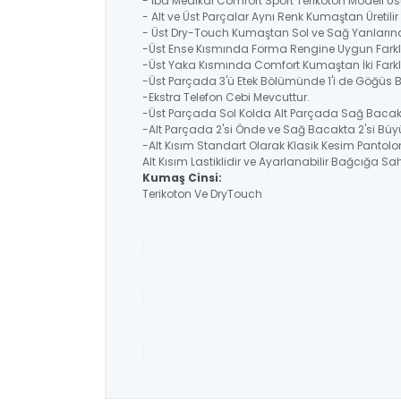
- İba Medikal Comfort Sport Terikoton Modeli Üs
- Alt ve Üst Parçalar Aynı Renk Kumaştan Üretil
- Üst Dry-Touch Kumaştan Sol ve Sağ Yanlarında
-Üst Ense Kısmında Forma Rengine Uygun Farklı
-Üst Yaka Kısmında Comfort Kumaştan İki Farklı
-Üst Parçada 3'ü Etek Bölümünde 1'i de Göğüs
-Ekstra Telefon Cebi Mevcuttur.
-Üst Parçada Sol Kolda Alt Parçada Sağ Bacakt
-Alt Parçada 2'si Önde ve Sağ Bacakta 2'si Büyü
-Alt Kısım Standart Olarak Klasik Kesim Pantolo
Alt Kısım Lastiklidir ve Ayarlanabilir Bağcığa Sahi
Kumaş Cinsi:
Terikoton Ve DryTouch