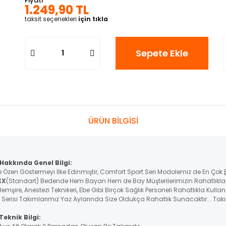
Fiyatı
1.249,90 TL
taksit seçenekleri
için tıkla
Sepete Ekle
ÜRÜN BİLGİSİ
Hakkında Genel Bilgi:
e Özen Göstermeyi İlke Edinmiştir, Comfort Sport Seri Modolemiz de En Çok
EX
(Standart) Bedende Hem Bayan Hem de Bay Müşterilerimizin Rahatlıkla K
emşire, Anestezi Teknikeri, Ebe Gibi Birçok Sağlık Personeli Rahatlıkla Kulla
 Serisi Takımlarımız Yaz Aylarında Size Oldukça Rahatlık Sunacaktır... Tak
eknik Bilgi: