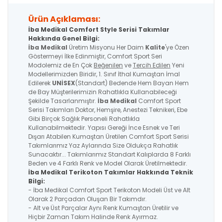
Ürün Açıklaması:
İba Medikal Comfort Style Serisi Takımlar
Hakkında Genel Bilgi:
İba Medikal
Üretim Misyonu Her Daim
Kalite
'ye Özen
Göstermeyi İlke Edinmiştir, Comfort Sport Seri
Modolemiz de En Çok
Beğenilen
ve
Tercih Edilen
Yeni
Modellerimizden Biridir, 1. Sınıf İthal Kumaştan İmal
Edilerek
UNİSEX
(Standart) Bedende Hem Bayan Hem
de Bay Müşterilerimizin Rahatlıkla Kullanabileceği
Şekilde Tasarlanmıştır.
İba Medikal
Comfort Sport
Serisi Takımları Doktor, Hemşire, Anestezi Teknikeri, Ebe
Gibi Birçok Sağlık Personeli Rahatlıkla
Kullanabilmektedir. Yapısı Gereği İnce Esnek ve Teri
Dışarı Atabilen Kumaştan Üretilen Comfort Sport Serisi
Takımlarımız Yaz Aylarında Size Oldukça Rahatlık
Sunacaktır... Takımlarımız Standart Kalıplarda 8 Farklı
Beden ve 4 Farklı Renk ve Model Olarak Üretilmektedir.
İba Medikal Terikoton Takımlar Hakkında Teknik
Bilgi:
- İba Medikal Comfort Sport Terikoton Modeli Üst ve Alt
Olarak 2 Parçadan Oluşan Bir Takımdır.
- Alt ve Üst Parçalar Aynı Renk Kumaştan Üretilir ve
Hiçbir Zaman Takım Halinde Renk Ayırmaz.