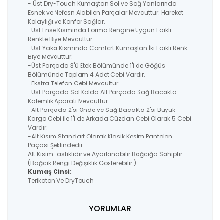
- Üst Dry-Touch Kumaştan Sol ve Sağ Yanlarında
Esnek ve Nefesn Alabilen Parçalar Mevcuttur. Hareket
Kolaylığı ve Konfor Sağlar.
-Üst Ense Kısmında Forma Rengine Uygun Farklı
Renkte Biye Mevcuttur.
-Üst Yaka Kısmında Comfort Kumaştan İki Farklı Renk
Biye Mevcuttur.
-Üst Parçada 3'ü Etek Bölümünde 1'i de Göğüs
Bölümünde Toplam 4 Adet Cebi Vardır.
-Ekstra Telefon Cebi Mevcuttur.
-Üst Parçada Sol Kolda Alt Parçada Sağ Bacakta
Kalemlik Aparatı Mevcuttur.
-Alt Parçada 2'si Önde ve Sağ Bacakta 2'si Büyük
Kargo Cebi ile 1'i de Arkada Cüzdan Cebi Olarak 5 Cebi
Vardır.
-Alt Kısım Standart Olarak Klasik Kesim Pantolon
Paçası Şeklindedir.
Alt Kısım Lastiklidir ve Ayarlanabilir Bağcığa Sahiptir
(Bağcık Rengi Değişiklik Gösterebilir.)
Kumaş Cinsi:
Terikoton Ve DryTouch
YORUMLAR