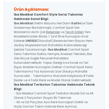
Ürün Açıklaması:
İba Medikal Comfort Style Serisi Takımlar
Hakkında Genel Bilgi:
İba Medikal
Üretim Misyonu Her Daim
Kalite
'ye Özen
Göstermeyi İlke Edinmiştir, Comfort Sport Seri
Modolemiz de En Çok
Beğenilen
ve
Tercih Edilen
Yeni
Modellerimizden Biridir, 1. Sınıf İthal Kumaştan İmal
Edilerek
UNİSEX
(Standart) Bedende Hem Bayan Hem
de Bay Müşterilerimizin Rahatlıkla Kullanabileceği
Şekilde Tasarlanmıştır.
İba Medikal
Comfort Sport
Serisi Takımları Doktor, Hemşire, Anestezi Teknikeri, Ebe
Gibi Birçok Sağlık Personeli Rahatlıkla
Kullanabilmektedir. Yapısı Gereği İnce Esnek ve Teri
Dışarı Atabilen Kumaştan Üretilen Comfort Sport Serisi
Takımlarımız Yaz Aylarında Size Oldukça Rahatlık
Sunacaktır... Takımlarımız Standart Kalıplarda 8 Farklı
Beden ve 4 Farklı Renk ve Model Olarak Üretilmektedir.
İba Medikal Terikoton Takımlar Hakkında Teknik
Bilgi:
- İba Medikal Comfort Sport Terikoton Modeli Üst ve Alt
Olarak 2 Parçadan Oluşan Bir Takımdır.
- Alt ve Üst Parçalar Aynı Renk Kumaştan Üretilir ve
Hiçbir Zaman Takım Halinde Renk Ayırmaz.