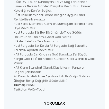
- Üst Dry-Touch Kumaştan Sol ve Sağ Yanlarında
Esnek ve Nefesn Alabilen Parçalar Mevcuttur. Hareket
Kolaylığı ve Konfor Sağlar.
-Üst Ense Kısmında Forma Rengine Uygun Farklı
Renkte Biye Mevcuttur.
-Üst Yaka Kısmında Comfort Kumaştan İki Farklı Renk
Biye Mevcuttur.
-Üst Parçada 3'ü Etek Bölümünde 1'i de Göğüs
Bölümünde Toplam 4 Adet Cebi Vardır.
-Ekstra Telefon Cebi Mevcuttur.
-Üst Parçada Sol Kolda Alt Parçada Sağ Bacakta
Kalemlik Aparatı Mevcuttur.
-Alt Parçada 2'si Önde ve Sağ Bacakta 2'si Büyük
Kargo Cebi ile 1'i de Arkada Cüzdan Cebi Olarak 5 Cebi
Vardır.
-Alt Kısım Standart Olarak Klasik Kesim Pantolon
Paçası Şeklindedir.
Alt Kısım Lastiklidir ve Ayarlanabilir Bağcığa Sahiptir
(Bağcık Rengi Değişiklik Gösterebilir.)
Kumaş Cinsi:
Terikoton Ve DryTouch
YORUMLAR