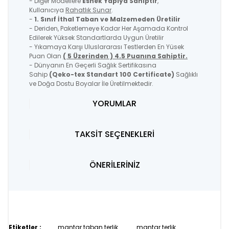
- Diğer Modellere
Esnek Yapıya Sahiptir
,
Kullanıcıya
Rahatlık Sunar
.
-
1. Sınıf İthal Taban ve Malzemeden Üretilir
- Deriden, Paketlemeye Kadar Her Aşamada Kontrol
Edilerek Yüksek Standartlarda Uygun Üretilir
- Yıkamaya Karşı Uluslararası Testlerden En Yüsek
Puan Olan
( 5 Üzerinden ) 4.5 Puanına Sahiptir.
- Dünyanın En Geçerli Sağlık Sertifikasına
Sahip
(Qeko-tex Standart 100 Certificate)
Sağlıklı
ve Doğa Dostu Boyalar İle Üretilmektedir.
YORUMLAR
TAKSİT SEÇENEKLERİ
ÖNERİLERİNİZ
Etiketler :
mantar taban terlik
mantar terlik