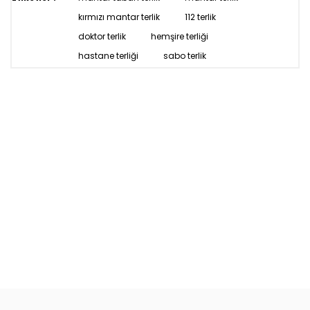
kırmızı mantar terlik
112 terlik
doktor terlik
hemşire terliği
hastane terliği
sabo terlik