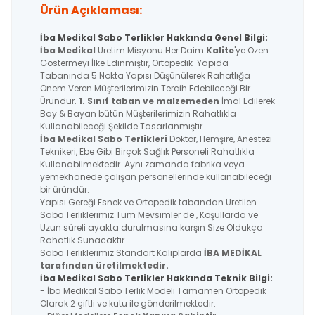
Ürün Açıklaması:
İba Medikal Sabo Terlikler Hakkında Genel Bilgi:
İba Medikal
Üretim Misyonu Her Daim
Kalite
'ye Özen
Göstermeyi İlke Edinmiştir, Ortopedik Yapıda
Tabanında 5 Nokta Yapısı Düşünülerek Rahatlığa
Önem Veren Müşterilerimizin Tercih Edebileceği Bir
Üründür.
1. Sınıf taban ve malzemeden
İmal Edilerek
Bay & Bayan bütün Müşterilerimizin Rahatlıkla
Kullanabileceği Şekilde Tasarlanmıştır.
İba Medikal
Sabo Terlikleri
Doktor, Hemşire, Anestezi
Teknikeri, Ebe Gibi Birçok Sağlık Personeli Rahatlıkla
Kullanabilmektedir. Aynı zamanda fabrika veya
yemekhanede çalışan personellerinde kullanabileceği
bir üründür.
Yapısı Gereği Esnek ve Ortopedik tabandan Üretilen
Sabo Terliklerimiz Tüm Mevsimler de , Koşullarda ve
Uzun süreli ayakta durulmasına karşın Size Oldukça
Rahatlık Sunacaktır...
Sabo Terliklerimiz Standart Kalıplarda
İBA MEDİKAL
tarafından üretilmektedir.
İba Medikal Sabo Terlikler Hakkında Teknik Bilgi:
- İba Medikal Sabo Terlik Modeli Tamamen Ortopedik
Olarak 2 çiftli ve kutu ile gönderilmektedir.