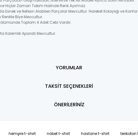
t Parçadan Oluşmaktadır, İstenilirse Tek Alt Modeli Ayrıca Satın Alınabilir.
ir ve Hiçbir Zaman Takım Halinde Renk Ayırmaz.
 Esnek ve Nefesn Alabilen Parçalar Mevcuttur. Hareket Kolaylığı ve Konfor
 Renkte Biye Mevcuttur.
 Bölümünde Toplam 4 Adet Cebi Vardır.
a Kalemlik Aparatı Mevcuttur.
YORUMLAR
TAKSİT SEÇENEKLERİ
ÖNERİLERİNİZ
hemşire t-shirt
nöbet t-shirt
hastane t-shirt
terikoton 