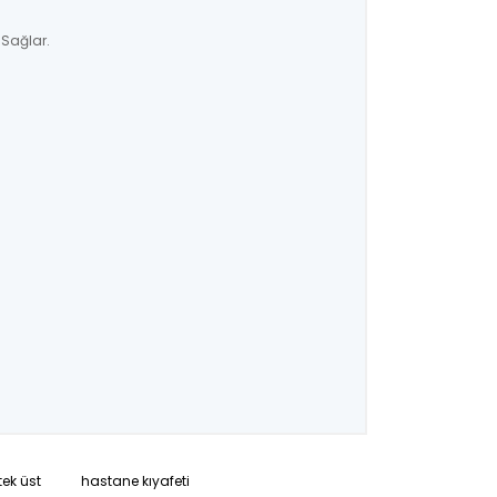
 Sağlar.
tek üst
hastane kıyafeti