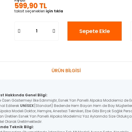
Fiyatı
599,90 TL
taksit seçenekleri
için tıkla
Sepete Ekle
ÜRÜN BİLGİSİ
st Hakkında Genel Bilgi:
e Özen Göstermeyi İlke Edinmiştir, Esnek Yan Panelli Alpaka Modolemiz de 
mal Edilerek
UNİSEX
(Standart) Bedende Hem Bayan Hem de Bay Müşterilerim
 Alpaka
Modeli Doktor, Hemşire, Anestezi Teknikeri, Ebe Gibi Birçok Sağlık Per
an Üretilen
Esnek Yan Panelli Alpaka
Modelimiz Yaz Aylarında Size Oldukça R
el Olarak Üretilmektedir.
nda Teknik Bilgi: