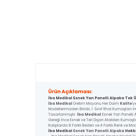
Ürün Açıklaması:
İba Medikal Esnek Yan Panelli Alpaka Tek Ü
İba Medikal
Üretim Misyonu Her Daim
Kalite
'y
Modellerimizden Biridir, 1. Sınıf İthal Kumaştan İ
Tasarlanmıştır.
İba Medikal
Esnek Yan Panelli
Gereği İnce Esnek ve Teri Dışarı Atabilen Kumaşt
Kalıplarda 8 Farklı Beden ve 4 Farklı Renk ve Mod
İba Medikal
Esnek Yan Panelli Alpaka
Hakkı