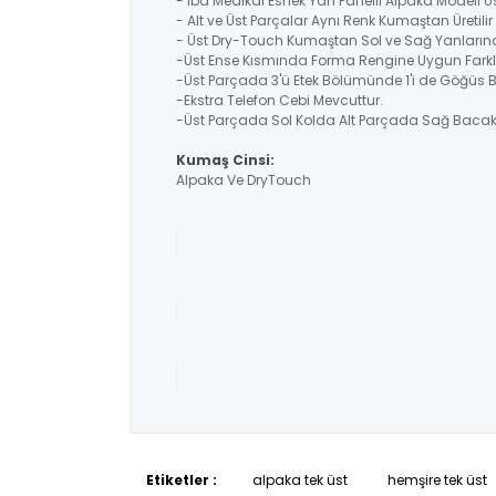
- İba Medikal
Esnek Yan Panelli Alpaka
Modeli Üs
- Alt ve Üst Parçalar Aynı Renk Kumaştan Üretil
- Üst Dry-Touch Kumaştan Sol ve Sağ Yanlarında
-Üst Ense Kısmında Forma Rengine Uygun Farklı
-Üst Parçada 3'ü Etek Bölümünde 1'i de Göğüs
-Ekstra Telefon Cebi Mevcuttur.
-Üst Parçada Sol Kolda Alt Parçada Sağ Bacakt
Kumaş Cinsi:
Alpaka Ve DryTouch
Etiketler :
alpaka tek üst
hemşire tek üst