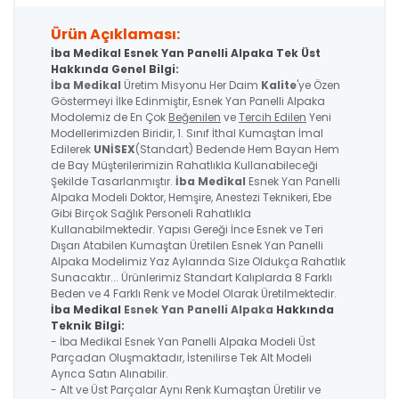
Ürün Açıklaması:
İba Medikal Esnek Yan Panelli Alpaka Tek Üst
Hakkında Genel Bilgi:
İba Medikal
Üretim Misyonu Her Daim
Kalite
'ye Özen
Göstermeyi İlke Edinmiştir, Esnek Yan Panelli Alpaka
Modolemiz de En Çok
Beğenilen
ve
Tercih Edilen
Yeni
Modellerimizden Biridir, 1. Sınıf İthal Kumaştan İmal
Edilerek
UNİSEX
(Standart) Bedende Hem Bayan Hem
de Bay Müşterilerimizin Rahatlıkla Kullanabileceği
Şekilde Tasarlanmıştır.
İba Medikal
Esnek Yan Panelli
Alpaka
Modeli Doktor, Hemşire, Anestezi Teknikeri, Ebe
Gibi Birçok Sağlık Personeli Rahatlıkla
Kullanabilmektedir. Yapısı Gereği İnce Esnek ve Teri
Dışarı Atabilen Kumaştan Üretilen
Esnek Yan Panelli
Alpaka
Modelimiz Yaz Aylarında Size Oldukça Rahatlık
Sunacaktır... Ürünlerimiz Standart Kalıplarda 8 Farklı
Beden ve 4 Farklı Renk ve Model Olarak Üretilmektedir.
İba Medikal
Esnek Yan Panelli Alpaka
Hakkında
Teknik Bilgi:
- İba Medikal
Esnek Yan Panelli Alpaka
Modeli Üst
Parçadan Oluşmaktadır, İstenilirse Tek Alt Modeli
Ayrıca Satın Alınabilir.
- Alt ve Üst Parçalar Aynı Renk Kumaştan Üretilir ve