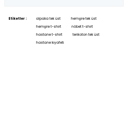
Etiketler :
alpaka tek üst
hemşire tek üst
hemşire t-shirt
nöbet t-shirt
hastane t-shirt
terikoton tek üst
hastane kıyafeti