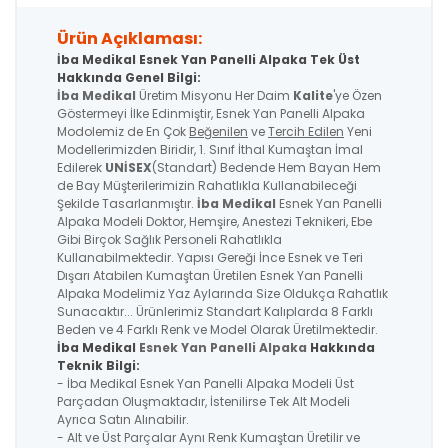
Ürün Açıklaması:
İba Medikal Esnek Yan Panelli Alpaka Tek Üst
Hakkında Genel Bilgi:
İba Medikal
Üretim Misyonu Her Daim
Kalite
'ye Özen
Göstermeyi İlke Edinmiştir, Esnek Yan Panelli Alpaka
Modolemiz de En Çok
Beğenilen
ve
Tercih Edilen
Yeni
Modellerimizden Biridir, 1. Sınıf İthal Kumaştan İmal
Edilerek
UNİSEX
(Standart) Bedende Hem Bayan Hem
de Bay Müşterilerimizin Rahatlıkla Kullanabileceği
Şekilde Tasarlanmıştır.
İba Medikal
Esnek Yan Panelli
Alpaka
Modeli Doktor, Hemşire, Anestezi Teknikeri, Ebe
Gibi Birçok Sağlık Personeli Rahatlıkla
Kullanabilmektedir. Yapısı Gereği İnce Esnek ve Teri
Dışarı Atabilen Kumaştan Üretilen
Esnek Yan Panelli
Alpaka
Modelimiz Yaz Aylarında Size Oldukça Rahatlık
Sunacaktır... Ürünlerimiz Standart Kalıplarda 8 Farklı
Beden ve 4 Farklı Renk ve Model Olarak Üretilmektedir.
İba Medikal
Esnek Yan Panelli Alpaka
Hakkında
Teknik Bilgi:
- İba Medikal
Esnek Yan Panelli Alpaka
Modeli Üst
Parçadan Oluşmaktadır, İstenilirse Tek Alt Modeli
Ayrıca Satın Alınabilir.
- Alt ve Üst Parçalar Aynı Renk Kumaştan Üretilir ve