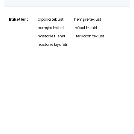
Etiketler :
alpaka tek üst
hemşire tek üst
hemşire t-shirt
nöbet t-shirt
hastane t-shirt
terikoton tek üst
hastane kıyafeti