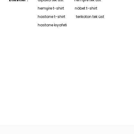
hemşire t-shirt
nöbet t-shirt
hastane t-shirt
terikoton tek üst
hastane kıyafeti