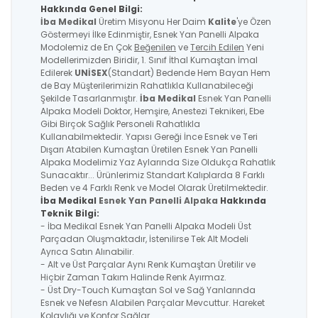
Hakkında Genel Bilgi:
İba Medikal
Üretim Misyonu Her Daim
Kalite
'ye Özen
Göstermeyi İlke Edinmiştir, Esnek Yan Panelli Alpaka
Modolemiz de En Çok
Beğenilen
ve
Tercih Edilen
Yeni
Modellerimizden Biridir, 1. Sınıf İthal Kumaştan İmal
Edilerek
UNİSEX
(Standart) Bedende Hem Bayan Hem
de Bay Müşterilerimizin Rahatlıkla Kullanabileceği
Şekilde Tasarlanmıştır.
İba Medikal
Esnek Yan Panelli
Alpaka
Modeli Doktor, Hemşire, Anestezi Teknikeri, Ebe
Gibi Birçok Sağlık Personeli Rahatlıkla
Kullanabilmektedir. Yapısı Gereği İnce Esnek ve Teri
Dışarı Atabilen Kumaştan Üretilen
Esnek Yan Panelli
Alpaka
Modelimiz Yaz Aylarında Size Oldukça Rahatlık
Sunacaktır... Ürünlerimiz Standart Kalıplarda 8 Farklı
Beden ve 4 Farklı Renk ve Model Olarak Üretilmektedir.
İba Medikal
Esnek Yan Panelli Alpaka
Hakkında
Teknik Bilgi:
- İba Medikal
Esnek Yan Panelli Alpaka
Modeli Üst
Parçadan Oluşmaktadır, İstenilirse Tek Alt Modeli
Ayrıca Satın Alınabilir.
- Alt ve Üst Parçalar Aynı Renk Kumaştan Üretilir ve
Hiçbir Zaman Takım Halinde Renk Ayırmaz.
- Üst Dry-Touch Kumaştan Sol ve Sağ Yanlarında
Esnek ve Nefesn Alabilen Parçalar Mevcuttur. Hareket
Kolaylığı ve Konfor Sağlar.