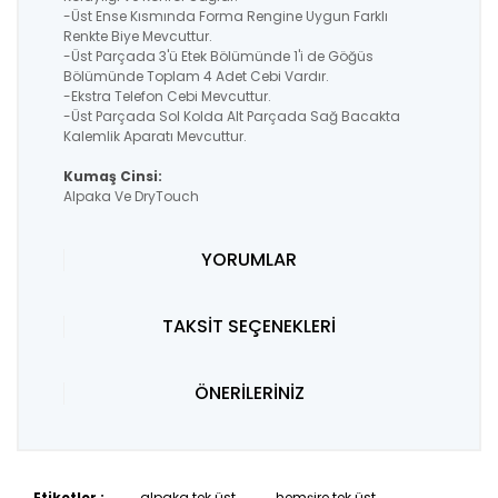
-Üst Ense Kısmında Forma Rengine Uygun Farklı
Renkte Biye Mevcuttur.
-Üst Parçada 3'ü Etek Bölümünde 1'i de Göğüs
Bölümünde Toplam 4 Adet Cebi Vardır.
-Ekstra Telefon Cebi Mevcuttur.
-Üst Parçada Sol Kolda Alt Parçada Sağ Bacakta
Kalemlik Aparatı Mevcuttur.
Kumaş Cinsi:
Alpaka Ve DryTouch
YORUMLAR
TAKSİT SEÇENEKLERİ
ÖNERİLERİNİZ
Etiketler :
alpaka tek üst
hemşire tek üst