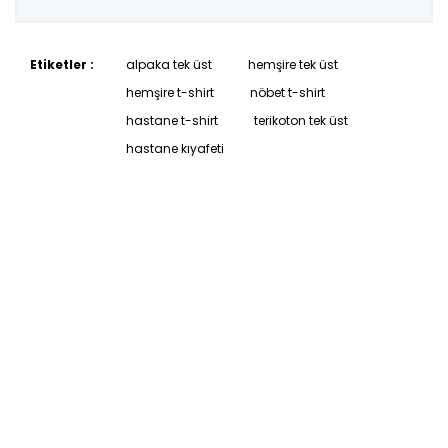
Etiketler :
alpaka tek üst
hemşire tek üst
hemşire t-shirt
nöbet t-shirt
hastane t-shirt
terikoton tek üst
hastane kıyafeti