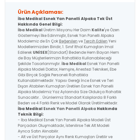
Ürün Açıklaması:
İba Medikal Esnek Yan Panelli Alpaka Tek Üst
Hakkında Genel Bilgi:
İba Medikal
Üretim Misyonu Her Daim
Kalite
'ye Özen
Göstermeyi İlke Edinmiştir, Esnek Yan Panelli Alpaka
Modolemiz de En Çok
Beğenilen
ve
Tercih Edilen
Yeni
Modellerimizden Biridir, 1. Sınıf İthal Kumaştan İmal
Edilerek
UNİSEX
(Standart) Bedende Hem Bayan Hem
de Bay Müşterilerimizin Rahatlıkla Kullanabileceği
Şekilde Tasarlanmıştır.
İba Medikal
Esnek Yan Panelli
Alpaka
Modeli Doktor, Hemşire, Anestezi Teknikeri, Ebe
Gibi Birçok Sağlık Personeli Rahatlıkla
Kullanabilmektedir. Yapısı Gereği İnce Esnek ve Teri
Dışarı Atabilen Kumaştan Üretilen
Esnek Yan Panelli
Alpaka
Modelimiz Yaz Aylarında Size Oldukça Rahatlık
Sunacaktır... Ürünlerimiz Standart Kalıplarda 8 Farklı
Beden ve 4 Farklı Renk ve Model Olarak Üretilmektedir.
İba Medikal
Esnek Yan Panelli Alpaka
Hakkında
Teknik Bilgi:
- İba Medikal
Esnek Yan Panelli Alpaka
Modeli Üst
Parçadan Oluşmaktadır, İstenilirse Tek Alt Modeli
Ayrıca Satın Alınabilir.
- Alt ve Üst Parçalar Aynı Renk Kumaştan Üretilir ve