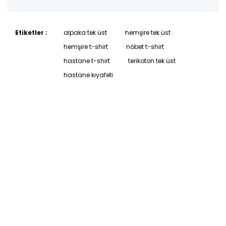
Etiketler :
alpaka tek üst
hemşire tek üst
hemşire t-shirt
nöbet t-shirt
hastane t-shirt
terikoton tek üst
hastane kıyafeti