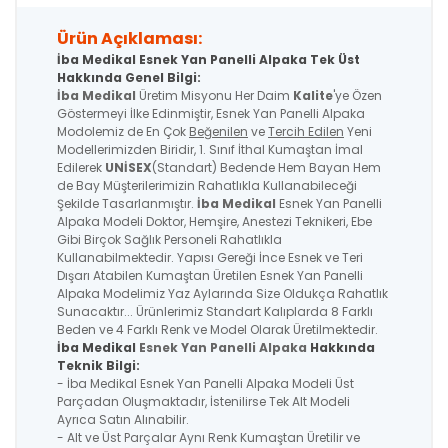
Ürün Açıklaması:
İba Medikal Esnek Yan Panelli Alpaka Tek Üst
Hakkında Genel Bilgi:
İba Medikal
Üretim Misyonu Her Daim
Kalite
'ye Özen
Göstermeyi İlke Edinmiştir, Esnek Yan Panelli Alpaka
Modolemiz de En Çok
Beğenilen
ve
Tercih Edilen
Yeni
Modellerimizden Biridir, 1. Sınıf İthal Kumaştan İmal
Edilerek
UNİSEX
(Standart) Bedende Hem Bayan Hem
de Bay Müşterilerimizin Rahatlıkla Kullanabileceği
Şekilde Tasarlanmıştır.
İba Medikal
Esnek Yan Panelli
Alpaka
Modeli Doktor, Hemşire, Anestezi Teknikeri, Ebe
Gibi Birçok Sağlık Personeli Rahatlıkla
Kullanabilmektedir. Yapısı Gereği İnce Esnek ve Teri
Dışarı Atabilen Kumaştan Üretilen
Esnek Yan Panelli
Alpaka
Modelimiz Yaz Aylarında Size Oldukça Rahatlık
Sunacaktır... Ürünlerimiz Standart Kalıplarda 8 Farklı
Beden ve 4 Farklı Renk ve Model Olarak Üretilmektedir.
İba Medikal
Esnek Yan Panelli Alpaka
Hakkında
Teknik Bilgi:
- İba Medikal
Esnek Yan Panelli Alpaka
Modeli Üst
Parçadan Oluşmaktadır, İstenilirse Tek Alt Modeli
Ayrıca Satın Alınabilir.
- Alt ve Üst Parçalar Aynı Renk Kumaştan Üretilir ve