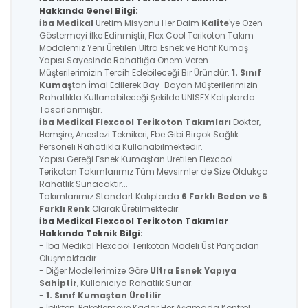
Hakkında Genel Bilgi:
İba Medikal
Üretim Misyonu Her Daim
Kalite
'ye Özen
Göstermeyi İlke Edinmiştir, Flex Cool Terikoton Takım
Modolemiz Yeni Üretilen Ultra Esnek ve Hafif Kumaş
Yapısı Sayesinde Rahatlığa Önem Veren
Müşterilerimizin Tercih Edebileceği Bir Üründür.
1. Sınıf
Kumaş
tan İmal Edilerek Bay-Bayan Müşterilerimizin
Rahatlıkla Kullanabileceği Şekilde UNISEX Kalıplarda
Tasarlanmıştır.
İba Medikal
Flexcool Terikoton Takımları
Doktor,
Hemşire, Anestezi Teknikeri, Ebe Gibi Birçok Sağlık
Personeli Rahatlıkla Kullanabilmektedir.
Yapısı Gereği Esnek Kumaştan Üretilen Flexcool
Terikoton Takımlarımız Tüm Mevsimler de Size Oldukça
Rahatlık Sunacaktır...
Takımlarımız Standart Kalıplarda
6 Farklı Beden ve 6
Farklı Renk
Olarak Üretilmektedir.
İba Medikal Flexcool Terikoton Takımlar
Hakkında Teknik Bilgi:
- İba Medikal Flexcool Terikoton Modeli Üst Parçadan
Oluşmaktadır.
- Diğer Modellerimize Göre
Ultra Esnek Yapıya
Sahiptir
, Kullanıcıya
Rahatlık Sunar
.
-
1. Sınıf Kumaştan Üretilir
- İplikten, Paketlemeye Kadar Her Aşamada Kontrol