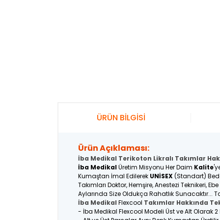
ÜRÜN BİLGİSİ
Ürün Açıklaması:
İba Medikal Terikoton Likralı Takımlar Hak
İba Medikal
Üretim Misyonu Her Daim
Kalite
'y
Kumaştan İmal Edilerek
UNİSEX
(Standart) Bede
Takımları Doktor, Hemşire, Anestezi Teknikeri, Eb
Aylarında Size Oldukça Rahatlık Sunacaktır... Ta
İba Medikal
Flexcool
Takımlar Hakkında Tek
- İba Medikal Flexcool Modeli Üst ve Alt Olarak 