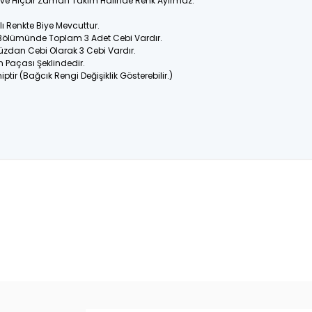
ir ve Hiçbir Zaman Takım Halinde Renk Ayırmaz.
 Renkte Biye Mevcuttur.
 Bölümünde Toplam 3 Adet Cebi Vardır.
üzdan Cebi Olarak 3 Cebi Vardır.
n Paçası Şeklindedir.
ptir (Bağcık Rengi Değişiklik Gösterebilir.)