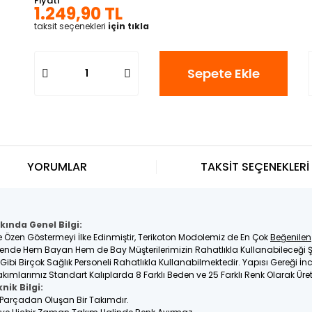
Fiyatı
1.249,90 TL
taksit seçenekleri
için tıkla
Sepete Ekle
YORUMLAR
TAKSİT SEÇENEKLERİ
kında Genel Bilgi:
e Özen Göstermeyi İlke Edinmiştir, Terikoton Modolemiz de En Çok
Beğenilen
nde Hem Bayan Hem de Bay Müşterilerimizin Rahatlıkla Kullanabileceği Ş
e Gibi Birçok Sağlık Personeli Rahatlıkla Kullanabilmektedir. Yapısı Gereği 
kımlarımız Standart Kalıplarda 8 Farklı Beden ve 25 Farklı Renk Olarak Üre
nik Bilgi:
2 Parçadan Oluşan Bir Takımdır.