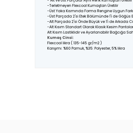
- Alt ve Üst Parçalar Aynı Renk Kumaştan Üretil
-Terletmeyen Flexcool Kumaştan Üretilir
-Üst Yaka Kısmında Forma Rengine Uygun Farklı
-Üst Parçada 2'si Etek Bölümünde 1'i de Göğüs
-Alt Parçada 2'si Önde Büyük ve 1'i de Arkada C
-Alt Kısım Standart Olarak Klasik Kesim Pantolo
Alt Kısım Lastiklidir ve Ayarlanabilir Bağcığa Sahi
Kumaş Cinsi:
Flexcool likra ( 135-145 gr/m2 )
Karışımı: %60 Pamuk, %35: Polyester, 5% likra