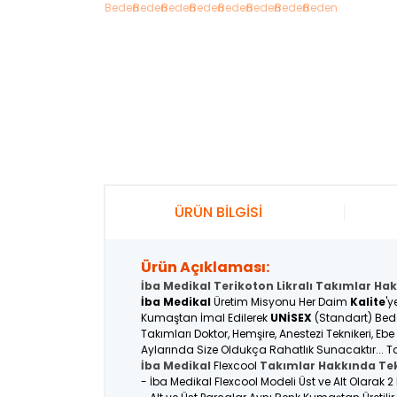
ÜRÜN BİLGİSİ
Ürün Açıklaması:
İba Medikal Terikoton Likralı Takımlar Hak
İba Medikal
Üretim Misyonu Her Daim
Kalite
'y
Kumaştan İmal Edilerek
UNİSEX
(Standart) Bede
Takımları Doktor, Hemşire, Anestezi Teknikeri, Eb
Aylarında Size Oldukça Rahatlık Sunacaktır... Ta
İba Medikal
Flexcool
Takımlar Hakkında Tek
- İba Medikal Flexcool Modeli Üst ve Alt Olarak 