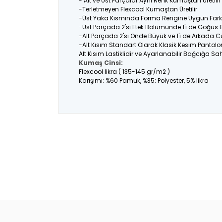
- Alt ve Üst Parçalar Aynı Renk Kumaştan Üretil
-Terletmeyen Flexcool Kumaştan Üretilir
-Üst Yaka Kısmında Forma Rengine Uygun Farklı
-Üst Parçada 2'si Etek Bölümünde 1'i de Göğüs
-Alt Parçada 2'si Önde Büyük ve 1'i de Arkada C
-Alt Kısım Standart Olarak Klasik Kesim Pantolo
Alt Kısım Lastiklidir ve Ayarlanabilir Bağcığa Sahi
Kumaş Cinsi:
Flexcool likra ( 135-145 gr/m2 )
Karışımı: %60 Pamuk, %35: Polyester, 5% likra