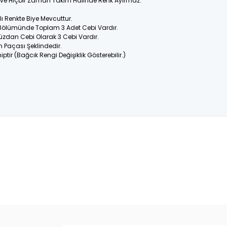
ir ve Hiçbir Zaman Takım Halinde Renk Ayırmaz.
 Renkte Biye Mevcuttur.
 Bölümünde Toplam 3 Adet Cebi Vardır.
üzdan Cebi Olarak 3 Cebi Vardır.
n Paçası Şeklindedir.
ptir (Bağcık Rengi Değişiklik Gösterebilir.)