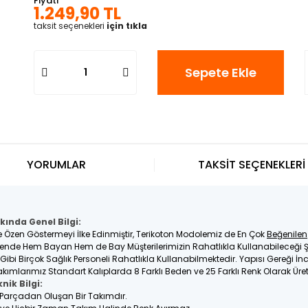
Fiyatı
1.249,90 TL
taksit seçenekleri
için tıkla
Sepete Ekle
YORUMLAR
TAKSİT SEÇENEKLERİ
kında Genel Bilgi:
e Özen Göstermeyi İlke Edinmiştir, Terikoton Modolemiz de En Çok
Beğenilen
nde Hem Bayan Hem de Bay Müşterilerimizin Rahatlıkla Kullanabileceği Ş
e Gibi Birçok Sağlık Personeli Rahatlıkla Kullanabilmektedir. Yapısı Gereği 
kımlarımız Standart Kalıplarda 8 Farklı Beden ve 25 Farklı Renk Olarak Üre
nik Bilgi:
2 Parçadan Oluşan Bir Takımdır.