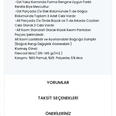
-Üst Yaka Kısmında Forma Rengine Uygun Farklı
Renkte Biye Mevcuttur.
-Üst Parçada 2'si Etek Bölümünde 1'i de Göğüs
Bölümünde Toplam 3 Adet Cebi Vardır.
-Alt Parçada 2'si Önde Büyük ve 1'i de Arkada Cüzdan
Cebi Olarak 3 Cebi Vardır.
-Alt Kısım Standart Olarak Klasik Kesim Pantolon
Paçası Şeklindedir.
Alt Kısım Lastiklidir ve Ayarlanabilir Bağcığa Sahiptir
(Bağcık Rengi Değişiklik Gösterebilir.)
Kumaş Cinsi:
Flexcool likra ( 135-145 gr/m2 )
Karışımı: %60 Pamuk, %35: Polyester, 5% likra
YORUMLAR
TAKSİT SEÇENEKLERİ
ÖNERİLERİNİZ