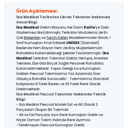
Ürün Açıklaması:
İba Medikal Terikoton Likralı Takımlar Hakkında
Genel Bilgi:
İba Medikal
Üretim Misyonu Her Daim
Kalite
'ye Özen
Göstermeyi İlke Edinmiştir, Terikoton Modolemiz de En
Çok
Beğenilen
ve
Tercih Edilen
Modellerimizden Biridir, 1
Sınıf Kumaştan İmal Edilerek
UNİSEX
(Standart)
Bedende Hem Bayan Hem de Bay Müşterilerimizin
Rahatlıkla Kullanabileceği Şekilde Tasarlanmıştır.
İba
Medikal
Terikoton Takımları Doktor, Hemşire, Anestezi
Teknikeri, Ebe Gibi Birçok Sağlık Personeli Rahatlıkla
Kullanabilmektedir. Yapısı Gereği İnce Kumaştan
Üretilen Flexcool Takımlarımız Yaz Aylarında Size
Oldukça Rahatlık Sunacaktır... Takımlarımız Standart
Kalıplarda 8 Farklı Beden ve 25 Farklı Renk Olarak
Üretilmektedir.
İba Medikal
Flexcool
Takımlar Hakkında Teknik
Bilgi:
- İba Medikal Flexcool Modeli Üst ve Alt Olarak 2
Parçadan Oluşan Bir Takımdır.
- Alt ve Üst Parçalar Aynı Renk Kumaştan Üretilir ve
Hiçbir Zaman Takım Halinde Renk Ayırmaz.
-Terletmeyen Flexcool Kumaştan Üretilir