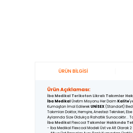
ÜRÜN BİLGİSİ
Ürün Açıklaması:
İba Medikal Terikoton Likralı Takımlar Hak
İba Medikal
Üretim Misyonu Her Daim
Kalite
'y
Kumaştan İmal Edilerek
UNİSEX
(Standart) Bede
Takımları Doktor, Hemşire, Anestezi Teknikeri, Eb
Aylarında Size Oldukça Rahatlık Sunacaktır... Ta
İba Medikal
Flexcool
Takımlar Hakkında Tek
- İba Medikal Flexcool Modeli Üst ve Alt Olarak 