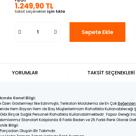
Fiyatı
1.249,90 TL
taksit seçenekleri
için tıkla
Sepete Ekle
YORUMLAR
TAKSİT SEÇENEKLERİ
kında Genel Bilgi:
e Özen Göstermeyi İlke Edinmiştir, Terikoton Modolemiz de En Çok
Beğenilen
nde Hem Bayan Hem de Bay Müşterilerimizin Rahatlıkla Kullanabileceği Ş
e Gibi Birçok Sağlık Personeli Rahatlıkla Kullanabilmektedir. Yapısı Gereği 
kımlarımız Standart Kalıplarda 8 Farklı Beden ve 25 Farklı Renk Olarak Üre
nik Bilgi:
2 Parçadan Oluşan Bir Takımdır.