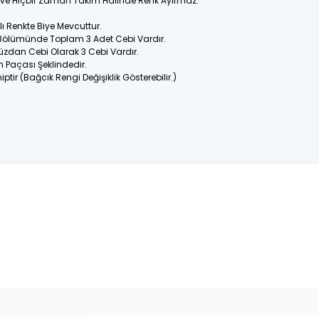
ir ve Hiçbir Zaman Takım Halinde Renk Ayırmaz.
 Renkte Biye Mevcuttur.
 Bölümünde Toplam 3 Adet Cebi Vardır.
üzdan Cebi Olarak 3 Cebi Vardır.
n Paçası Şeklindedir.
ptir (Bağcık Rengi Değişiklik Gösterebilir.)