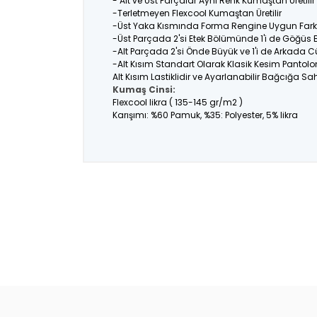
- Alt ve Üst Parçalar Aynı Renk Kumaştan Üretil
-Terletmeyen Flexcool Kumaştan Üretilir
-Üst Yaka Kısmında Forma Rengine Uygun Farklı
-Üst Parçada 2'si Etek Bölümünde 1'i de Göğüs
-Alt Parçada 2'si Önde Büyük ve 1'i de Arkada C
-Alt Kısım Standart Olarak Klasik Kesim Pantolo
Alt Kısım Lastiklidir ve Ayarlanabilir Bağcığa Sahi
Kumaş Cinsi:
Flexcool likra ( 135-145 gr/m2 )
Karışımı: %60 Pamuk, %35: Polyester, 5% likra