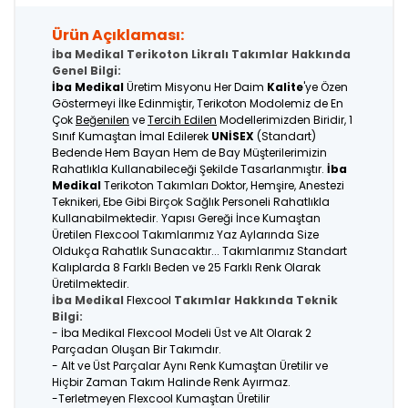
Ürün Açıklaması:
İba Medikal Terikoton Likralı Takımlar Hakkında
Genel Bilgi:
İba Medikal
Üretim Misyonu Her Daim
Kalite
'ye Özen
Göstermeyi İlke Edinmiştir, Terikoton Modolemiz de En
Çok
Beğenilen
ve
Tercih Edilen
Modellerimizden Biridir, 1
Sınıf Kumaştan İmal Edilerek
UNİSEX
(Standart)
Bedende Hem Bayan Hem de Bay Müşterilerimizin
Rahatlıkla Kullanabileceği Şekilde Tasarlanmıştır.
İba
Medikal
Terikoton Takımları Doktor, Hemşire, Anestezi
Teknikeri, Ebe Gibi Birçok Sağlık Personeli Rahatlıkla
Kullanabilmektedir. Yapısı Gereği İnce Kumaştan
Üretilen Flexcool Takımlarımız Yaz Aylarında Size
Oldukça Rahatlık Sunacaktır... Takımlarımız Standart
Kalıplarda 8 Farklı Beden ve 25 Farklı Renk Olarak
Üretilmektedir.
İba Medikal
Flexcool
Takımlar Hakkında Teknik
Bilgi:
- İba Medikal Flexcool Modeli Üst ve Alt Olarak 2
Parçadan Oluşan Bir Takımdır.
- Alt ve Üst Parçalar Aynı Renk Kumaştan Üretilir ve
Hiçbir Zaman Takım Halinde Renk Ayırmaz.
-Terletmeyen Flexcool Kumaştan Üretilir