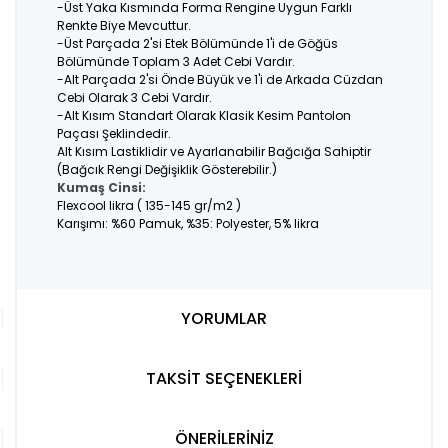
-Üst Yaka Kısmında Forma Rengine Uygun Farklı
Renkte Biye Mevcuttur.
-Üst Parçada 2'si Etek Bölümünde 1'i de Göğüs
Bölümünde Toplam 3 Adet Cebi Vardır.
-Alt Parçada 2'si Önde Büyük ve 1'i de Arkada Cüzdan
Cebi Olarak 3 Cebi Vardır.
-Alt Kısım Standart Olarak Klasik Kesim Pantolon
Paçası Şeklindedir.
Alt Kısım Lastiklidir ve Ayarlanabilir Bağcığa Sahiptir
(Bağcık Rengi Değişiklik Gösterebilir.)
Kumaş Cinsi:
Flexcool likra ( 135-145 gr/m2 )
Karışımı: %60 Pamuk, %35: Polyester, 5% likra
YORUMLAR
TAKSİT SEÇENEKLERİ
ÖNERİLERİNİZ