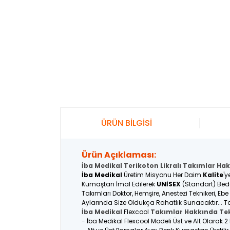
ÜRÜN BİLGİSİ
Ürün Açıklaması:
İba Medikal Terikoton Likralı Takımlar Hak
İba Medikal
Üretim Misyonu Her Daim
Kalite
'y
Kumaştan İmal Edilerek
UNİSEX
(Standart) Bede
Takımları Doktor, Hemşire, Anestezi Teknikeri, Eb
Aylarında Size Oldukça Rahatlık Sunacaktır... Ta
İba Medikal
Flexcool
Takımlar Hakkında Tek
- İba Medikal Flexcool Modeli Üst ve Alt Olarak 