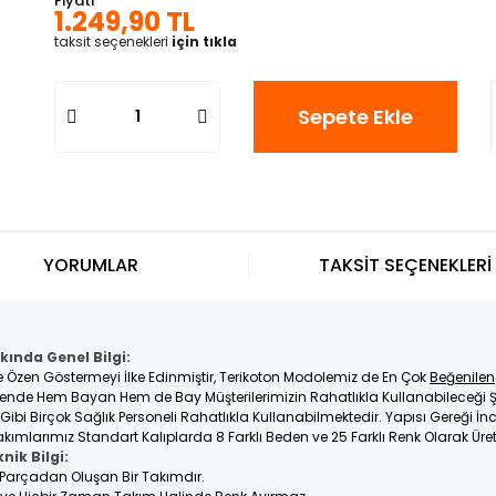
Fiyatı
1.249,90 TL
taksit seçenekleri
için tıkla
Sepete Ekle
YORUMLAR
TAKSİT SEÇENEKLERİ
kında Genel Bilgi:
e Özen Göstermeyi İlke Edinmiştir, Terikoton Modolemiz de En Çok
Beğenilen
nde Hem Bayan Hem de Bay Müşterilerimizin Rahatlıkla Kullanabileceği Ş
e Gibi Birçok Sağlık Personeli Rahatlıkla Kullanabilmektedir. Yapısı Gereği 
kımlarımız Standart Kalıplarda 8 Farklı Beden ve 25 Farklı Renk Olarak Üre
nik Bilgi:
2 Parçadan Oluşan Bir Takımdır.