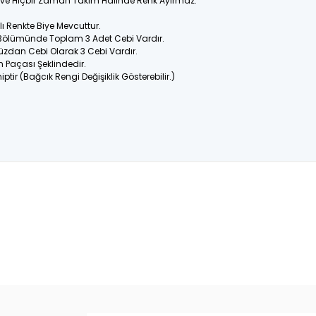
ir ve Hiçbir Zaman Takım Halinde Renk Ayırmaz.
 Renkte Biye Mevcuttur.
 Bölümünde Toplam 3 Adet Cebi Vardır.
üzdan Cebi Olarak 3 Cebi Vardır.
n Paçası Şeklindedir.
ptir (Bağcık Rengi Değişiklik Gösterebilir.)