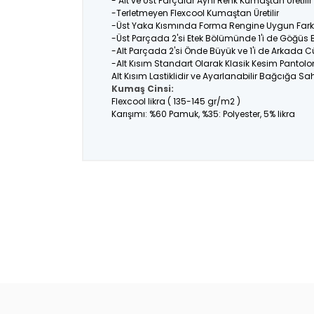
- Alt ve Üst Parçalar Aynı Renk Kumaştan Üretil
-Terletmeyen Flexcool Kumaştan Üretilir
-Üst Yaka Kısmında Forma Rengine Uygun Farklı
-Üst Parçada 2'si Etek Bölümünde 1'i de Göğüs
-Alt Parçada 2'si Önde Büyük ve 1'i de Arkada C
-Alt Kısım Standart Olarak Klasik Kesim Pantolo
Alt Kısım Lastiklidir ve Ayarlanabilir Bağcığa Sahi
Kumaş Cinsi:
Flexcool likra ( 135-145 gr/m2 )
Karışımı: %60 Pamuk, %35: Polyester, 5% likra