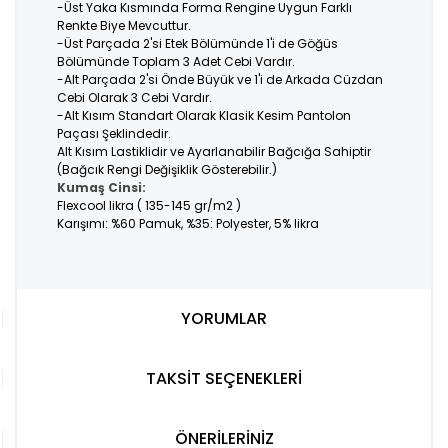
-Üst Yaka Kısmında Forma Rengine Uygun Farklı
Renkte Biye Mevcuttur.
-Üst Parçada 2'si Etek Bölümünde 1'i de Göğüs
Bölümünde Toplam 3 Adet Cebi Vardır.
-Alt Parçada 2'si Önde Büyük ve 1'i de Arkada Cüzdan
Cebi Olarak 3 Cebi Vardır.
-Alt Kısım Standart Olarak Klasik Kesim Pantolon
Paçası Şeklindedir.
Alt Kısım Lastiklidir ve Ayarlanabilir Bağcığa Sahiptir
(Bağcık Rengi Değişiklik Gösterebilir.)
Kumaş Cinsi:
Flexcool likra ( 135-145 gr/m2 )
Karışımı: %60 Pamuk, %35: Polyester, 5% likra
YORUMLAR
TAKSİT SEÇENEKLERİ
ÖNERİLERİNİZ