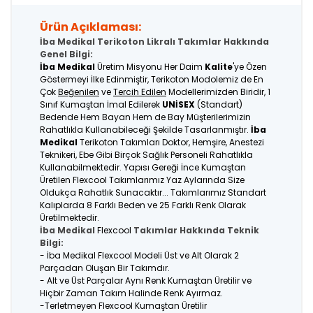
Ürün Açıklaması:
İba Medikal Terikoton Likralı Takımlar Hakkında
Genel Bilgi:
İba Medikal
Üretim Misyonu Her Daim
Kalite
'ye Özen
Göstermeyi İlke Edinmiştir, Terikoton Modolemiz de En
Çok
Beğenilen
ve
Tercih Edilen
Modellerimizden Biridir, 1
Sınıf Kumaştan İmal Edilerek
UNİSEX
(Standart)
Bedende Hem Bayan Hem de Bay Müşterilerimizin
Rahatlıkla Kullanabileceği Şekilde Tasarlanmıştır.
İba
Medikal
Terikoton Takımları Doktor, Hemşire, Anestezi
Teknikeri, Ebe Gibi Birçok Sağlık Personeli Rahatlıkla
Kullanabilmektedir. Yapısı Gereği İnce Kumaştan
Üretilen Flexcool Takımlarımız Yaz Aylarında Size
Oldukça Rahatlık Sunacaktır... Takımlarımız Standart
Kalıplarda 8 Farklı Beden ve 25 Farklı Renk Olarak
Üretilmektedir.
İba Medikal
Flexcool
Takımlar Hakkında Teknik
Bilgi:
- İba Medikal Flexcool Modeli Üst ve Alt Olarak 2
Parçadan Oluşan Bir Takımdır.
- Alt ve Üst Parçalar Aynı Renk Kumaştan Üretilir ve
Hiçbir Zaman Takım Halinde Renk Ayırmaz.
-Terletmeyen Flexcool Kumaştan Üretilir