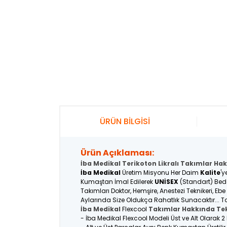
ÜRÜN BİLGİSİ
Ürün Açıklaması:
İba Medikal Terikoton Likralı Takımlar Hak
İba Medikal
Üretim Misyonu Her Daim
Kalite
'y
Kumaştan İmal Edilerek
UNİSEX
(Standart) Bede
Takımları Doktor, Hemşire, Anestezi Teknikeri, Eb
Aylarında Size Oldukça Rahatlık Sunacaktır... Ta
İba Medikal
Flexcool
Takımlar Hakkında Tek
- İba Medikal Flexcool Modeli Üst ve Alt Olarak 