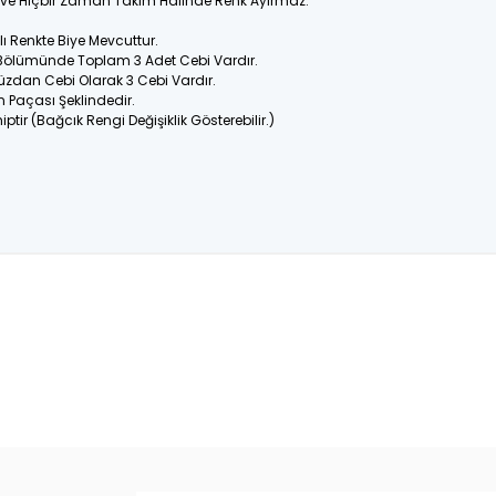
ir ve Hiçbir Zaman Takım Halinde Renk Ayırmaz.
 Renkte Biye Mevcuttur.
 Bölümünde Toplam 3 Adet Cebi Vardır.
üzdan Cebi Olarak 3 Cebi Vardır.
n Paçası Şeklindedir.
ptir (Bağcık Rengi Değişiklik Gösterebilir.)