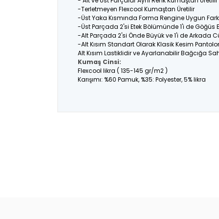
- Alt ve Üst Parçalar Aynı Renk Kumaştan Üretil
-Terletmeyen Flexcool Kumaştan Üretilir
-Üst Yaka Kısmında Forma Rengine Uygun Farklı
-Üst Parçada 2'si Etek Bölümünde 1'i de Göğüs
-Alt Parçada 2'si Önde Büyük ve 1'i de Arkada C
-Alt Kısım Standart Olarak Klasik Kesim Pantolo
Alt Kısım Lastiklidir ve Ayarlanabilir Bağcığa Sahi
Kumaş Cinsi:
Flexcool likra ( 135-145 gr/m2 )
Karışımı: %60 Pamuk, %35: Polyester, 5% likra