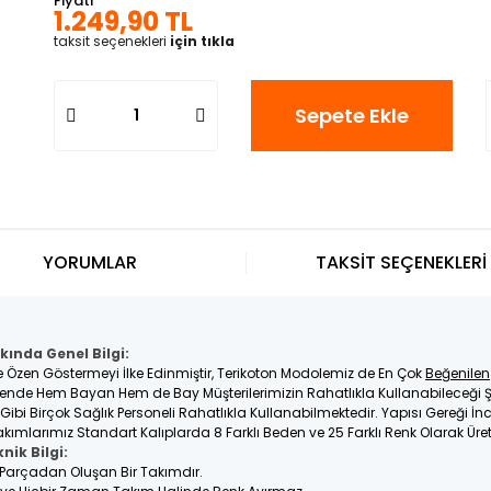
Fiyatı
1.249,90 TL
taksit seçenekleri
için tıkla
Sepete Ekle
YORUMLAR
TAKSİT SEÇENEKLERİ
kında Genel Bilgi:
e Özen Göstermeyi İlke Edinmiştir, Terikoton Modolemiz de En Çok
Beğenilen
nde Hem Bayan Hem de Bay Müşterilerimizin Rahatlıkla Kullanabileceği Ş
e Gibi Birçok Sağlık Personeli Rahatlıkla Kullanabilmektedir. Yapısı Gereği 
kımlarımız Standart Kalıplarda 8 Farklı Beden ve 25 Farklı Renk Olarak Üre
nik Bilgi:
2 Parçadan Oluşan Bir Takımdır.