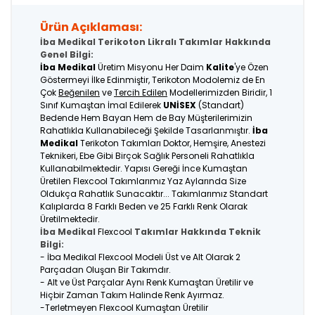
Ürün Açıklaması:
İba Medikal Terikoton Likralı Takımlar Hakkında
Genel Bilgi:
İba Medikal
Üretim Misyonu Her Daim
Kalite
'ye Özen
Göstermeyi İlke Edinmiştir, Terikoton Modolemiz de En
Çok
Beğenilen
ve
Tercih Edilen
Modellerimizden Biridir, 1
Sınıf Kumaştan İmal Edilerek
UNİSEX
(Standart)
Bedende Hem Bayan Hem de Bay Müşterilerimizin
Rahatlıkla Kullanabileceği Şekilde Tasarlanmıştır.
İba
Medikal
Terikoton Takımları Doktor, Hemşire, Anestezi
Teknikeri, Ebe Gibi Birçok Sağlık Personeli Rahatlıkla
Kullanabilmektedir. Yapısı Gereği İnce Kumaştan
Üretilen Flexcool Takımlarımız Yaz Aylarında Size
Oldukça Rahatlık Sunacaktır... Takımlarımız Standart
Kalıplarda 8 Farklı Beden ve 25 Farklı Renk Olarak
Üretilmektedir.
İba Medikal
Flexcool
Takımlar Hakkında Teknik
Bilgi:
- İba Medikal Flexcool Modeli Üst ve Alt Olarak 2
Parçadan Oluşan Bir Takımdır.
- Alt ve Üst Parçalar Aynı Renk Kumaştan Üretilir ve
Hiçbir Zaman Takım Halinde Renk Ayırmaz.
-Terletmeyen Flexcool Kumaştan Üretilir