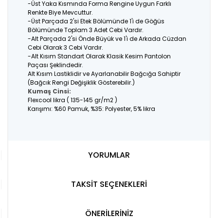
-Üst Yaka Kısmında Forma Rengine Uygun Farklı
Renkte Biye Mevcuttur.
-Üst Parçada 2'si Etek Bölümünde 1'i de Göğüs
Bölümünde Toplam 3 Adet Cebi Vardır.
-Alt Parçada 2'si Önde Büyük ve 1'i de Arkada Cüzdan
Cebi Olarak 3 Cebi Vardır.
-Alt Kısım Standart Olarak Klasik Kesim Pantolon
Paçası Şeklindedir.
Alt Kısım Lastiklidir ve Ayarlanabilir Bağcığa Sahiptir
(Bağcık Rengi Değişiklik Gösterebilir.)
Kumaş Cinsi:
Flexcool likra ( 135-145 gr/m2 )
Karışımı: %60 Pamuk, %35: Polyester, 5% likra
YORUMLAR
TAKSİT SEÇENEKLERİ
ÖNERİLERİNİZ