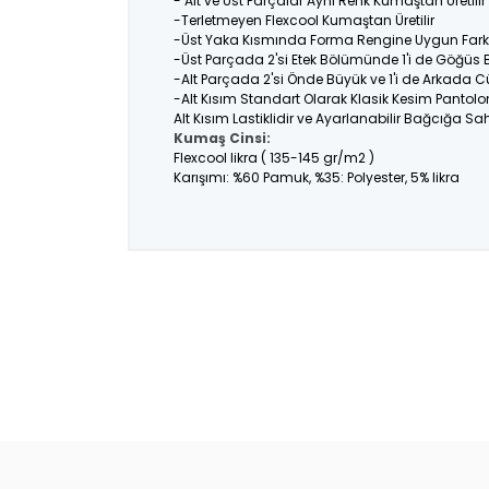
- Alt ve Üst Parçalar Aynı Renk Kumaştan Üretil
-Terletmeyen Flexcool Kumaştan Üretilir
-Üst Yaka Kısmında Forma Rengine Uygun Farklı
-Üst Parçada 2'si Etek Bölümünde 1'i de Göğüs
-Alt Parçada 2'si Önde Büyük ve 1'i de Arkada C
-Alt Kısım Standart Olarak Klasik Kesim Pantolo
Alt Kısım Lastiklidir ve Ayarlanabilir Bağcığa Sahi
Kumaş Cinsi:
Flexcool likra ( 135-145 gr/m2 )
Karışımı: %60 Pamuk, %35: Polyester, 5% likra