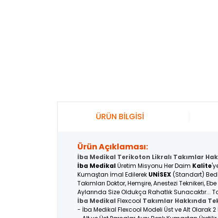
ÜRÜN BİLGİSİ
Ürün Açıklaması:
İba Medikal Terikoton Likralı Takımlar Hak
İba Medikal
Üretim Misyonu Her Daim
Kalite
'y
Kumaştan İmal Edilerek
UNİSEX
(Standart) Bede
Takımları Doktor, Hemşire, Anestezi Teknikeri, Eb
Aylarında Size Oldukça Rahatlık Sunacaktır... Ta
İba Medikal
Flexcool
Takımlar Hakkında Tek
- İba Medikal Flexcool Modeli Üst ve Alt Olarak 