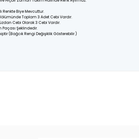
ir ve Hiçbir Zaman Takım Halinde Renk Ayırmaz.
 Renkte Biye Mevcuttur.
 Bölümünde Toplam 3 Adet Cebi Vardır.
üzdan Cebi Olarak 3 Cebi Vardır.
n Paçası Şeklindedir.
ptir (Bağcık Rengi Değişiklik Gösterebilir.)