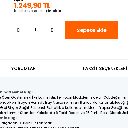
Fiyatı
1.249,90 TL
taksit seçenekleri
için tıkla
Sepete Ekle
YORUMLAR
TAKSİT SEÇENEKLERİ
kında Genel Bilgi:
e Özen Göstermeyi İlke Edinmiştir, Terikoton Modolemiz de En Çok
Beğenilen
nde Hem Bayan Hem de Bay Müşterilerimizin Rahatlıkla Kullanabileceği Ş
e Gibi Birçok Sağlık Personeli Rahatlıkla Kullanabilmektedir. Yapısı Gereği 
kımlarımız Standart Kalıplarda 8 Farklı Beden ve 25 Farklı Renk Olarak Üre
nik Bilgi:
2 Parçadan Oluşan Bir Takımdır.