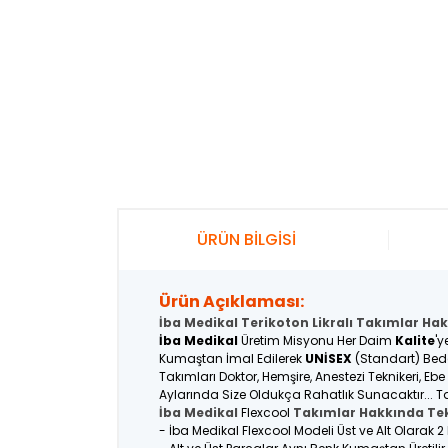
ÜRÜN BİLGİSİ
Ürün Açıklaması:
İba Medikal Terikoton Likralı Takımlar Hak
İba Medikal
Üretim Misyonu Her Daim
Kalite
'y
Kumaştan İmal Edilerek
UNİSEX
(Standart) Bede
Takımları Doktor, Hemşire, Anestezi Teknikeri, Eb
Aylarında Size Oldukça Rahatlık Sunacaktır... Ta
İba Medikal
Flexcool
Takımlar Hakkında Tek
- İba Medikal Flexcool Modeli Üst ve Alt Olarak 