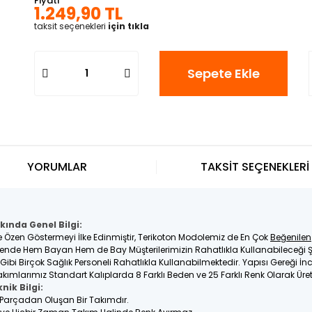
Fiyatı
1.249,90 TL
taksit seçenekleri
için tıkla
Sepete Ekle
YORUMLAR
TAKSİT SEÇENEKLERİ
kında Genel Bilgi:
e Özen Göstermeyi İlke Edinmiştir, Terikoton Modolemiz de En Çok
Beğenilen
nde Hem Bayan Hem de Bay Müşterilerimizin Rahatlıkla Kullanabileceği Ş
e Gibi Birçok Sağlık Personeli Rahatlıkla Kullanabilmektedir. Yapısı Gereği 
kımlarımız Standart Kalıplarda 8 Farklı Beden ve 25 Farklı Renk Olarak Üre
nik Bilgi:
2 Parçadan Oluşan Bir Takımdır.