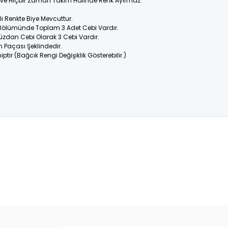
ir ve Hiçbir Zaman Takım Halinde Renk Ayırmaz.
 Renkte Biye Mevcuttur.
 Bölümünde Toplam 3 Adet Cebi Vardır.
üzdan Cebi Olarak 3 Cebi Vardır.
n Paçası Şeklindedir.
ptir (Bağcık Rengi Değişiklik Gösterebilir.)