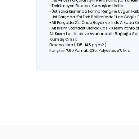
- Alt ve Üst Parçalar Aynı Renk Kumaştan Üretil
-Terletmeyen Flexcool Kumaştan Üretilir
-Üst Yaka Kısmında Forma Rengine Uygun Farklı
-Üst Parçada 2'si Etek Bölümünde 1'i de Göğüs
-Alt Parçada 2'si Önde Büyük ve 1'i de Arkada C
-Alt Kısım Standart Olarak Klasik Kesim Pantolo
Alt Kısım Lastiklidir ve Ayarlanabilir Bağcığa Sahi
Kumaş Cinsi:
Flexcool likra ( 135-145 gr/m2 )
Karışımı: %60 Pamuk, %35: Polyester, 5% likra