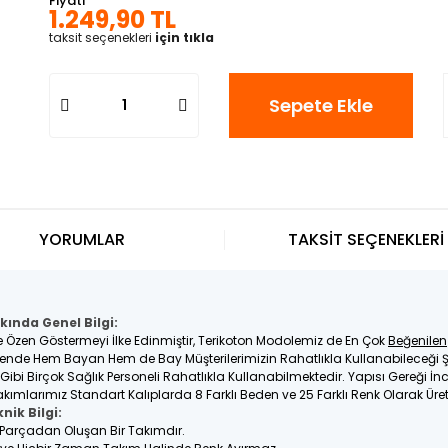
Fiyatı
1.249,90 TL
taksit seçenekleri
için tıkla
Sepete Ekle
YORUMLAR
TAKSİT SEÇENEKLERİ
kında Genel Bilgi:
e Özen Göstermeyi İlke Edinmiştir, Terikoton Modolemiz de En Çok
Beğenilen
nde Hem Bayan Hem de Bay Müşterilerimizin Rahatlıkla Kullanabileceği Ş
e Gibi Birçok Sağlık Personeli Rahatlıkla Kullanabilmektedir. Yapısı Gereği 
kımlarımız Standart Kalıplarda 8 Farklı Beden ve 25 Farklı Renk Olarak Üre
nik Bilgi:
2 Parçadan Oluşan Bir Takımdır.