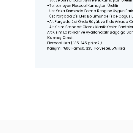
- Alt ve Üst Parçalar Aynı Renk Kumaştan Üretil
-Terletmeyen Flexcool Kumaştan Üretilir
-Üst Yaka Kısmında Forma Rengine Uygun Farklı
-Üst Parçada 2'si Etek Bölümünde 1'i de Göğüs
-Alt Parçada 2'si Önde Büyük ve 1'i de Arkada C
-Alt Kısım Standart Olarak Klasik Kesim Pantolo
Alt Kısım Lastiklidir ve Ayarlanabilir Bağcığa Sahi
Kumaş Cinsi:
Flexcool likra ( 135-145 gr/m2 )
Karışımı: %60 Pamuk, %35: Polyester, 5% likra