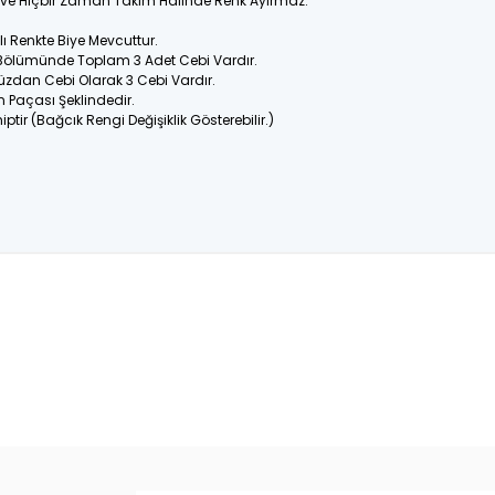
ir ve Hiçbir Zaman Takım Halinde Renk Ayırmaz.
 Renkte Biye Mevcuttur.
 Bölümünde Toplam 3 Adet Cebi Vardır.
üzdan Cebi Olarak 3 Cebi Vardır.
n Paçası Şeklindedir.
ptir (Bağcık Rengi Değişiklik Gösterebilir.)