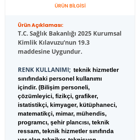
ÜRÜN BİLGİSİ
Ürün Açıklaması:
T.C.
Sağlık Bakanlığı 2025 Kurumsal
Kimlik Kılavuzu’nun 19.3
maddesine Uygundur.
RENK KULLANIMI;
teknik hizmetler
sınıfındaki personel kullanımı
içindir. (Bilişim personeli,
çözümleyici, fizikçi, grafiker,
istatistikçi, kimyager, kütüphaneci,
matematikçi, mimar, mühendis,
programcı, şehir plancısı, teknik
ressam, teknik hizmetler sınıfında
yer alan tekniker, teknisyen,