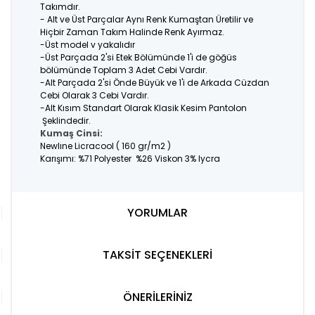
Takımdır.
- Alt ve Üst Parçalar Aynı Renk Kumaştan Üretilir ve
Hiçbir Zaman Takım Halinde Renk Ayırmaz.
-Üst model v yakalıdır
-Üst Parçada 2'si Etek Bölümünde 1'i de göğüs
bölümünde Toplam 3 Adet Cebi Vardır.
-Alt Parçada 2'si Önde Büyük ve 1'i de Arkada Cüzdan
Cebi Olarak 3 Cebi Vardır.
-Alt Kısım Standart Olarak Klasik Kesim Pantolon
Şeklindedir.
Kumaş Cinsi:
Newlıne Licracool ( 160 gr/m2 )
Karışımı: %71 Polyester %26 Viskon 3% lycra
YORUMLAR
TAKSİT SEÇENEKLERİ
ÖNERİLERİNİZ