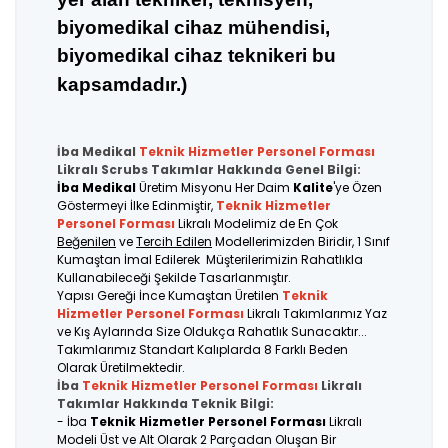
biyomedikal cihaz mühendisi,
biyomedikal cihaz teknikeri bu
kapsamdadır.)
İba Medikal
Teknik Hizmetler Personel
Forması
Likralı Scrubs Takımlar Hakkında Genel Bilgi:
İba Medikal
Üretim Misyonu Her Daim
Kalite
'ye Özen
Göstermeyi İlke Edinmiştir,
Teknik Hizmetler
Personel Forması
Likralı Modelimiz de En Çok
Beğenilen
ve
Tercih Edilen
Modellerimizden Biridir, 1 Sınıf
Kumaştan İmal Edilerek Müşterilerimizin Rahatlıkla
Kullanabileceği Şekilde Tasarlanmıştır.
Yapısı Gereği İnce Kumaştan Üretilen
Teknik
Hizmetler Personel Forması
Likralı Takımlarımız Yaz
ve Kış Aylarında Size Oldukça Rahatlık Sunacaktır...
Takımlarımız Standart Kalıplarda 8 Farklı Beden
Olarak Üretilmektedir.
İba
Teknik Hizmetler Personel Forması
Likralı
Takımlar Hakkında Teknik Bilgi:
- İba
Teknik Hizmetler Personel Forması
Likralı
Modeli Üst ve Alt Olarak 2 Parçadan Oluşan Bir