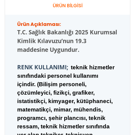
ÜRÜN BİLGİSİ
Ürün Açıklaması:
T.C.
Sağlık Bakanlığı 2025 Kurumsal
Kimlik Kılavuzu’nun 19.3
maddesine Uygundur.
RENK KULLANIMI;
teknik hizmetler
sınıfındaki personel kullanımı
içindir. (Bilişim personeli,
çözümleyici, fizikçi, grafiker,
istatistikçi, kimyager, kütüphaneci,
matematikçi, mimar, mühendis,
programcı, şehir plancısı, teknik
ressam, teknik hizmetler sınıfında
yer alan tekniker, teknisyen,