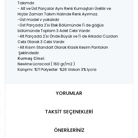
Takımdır.
- Alt ve Üst Parçalar Aynı Renk Kumaştan Üretilir ve
Hiçbir Zaman Takım Halinde Renk Ayırmaz.
-Üst model v yakalıdır
-Üst Parçada 2'si Etek Bölümünde 1'i de göğüs
bölümünde Toplam 3 Adet Cebi Vardır.
-Alt Parçada 2'si Önde Büyük ve 1'i de Arkada Cüzdan
Cebi Olarak 3 Cebi Vardır.
-Alt Kısım Standart Olarak Klasik Kesim Pantolon
Şeklindedir.
Kumaş Cinsi:
Newlıne Licracool ( 160 gr/m2 )
Karışımı: %71 Polyester %26 Viskon 3% lycra
YORUMLAR
TAKSİT SEÇENEKLERİ
ÖNERİLERİNİZ