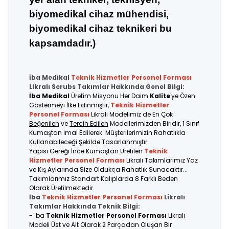
biyomedikal cihaz mühendisi,
biyomedikal cihaz teknikeri bu
kapsamdadır.)
İba Medikal
Teknik Hizmetler Personel
Forması
Likralı Scrubs Takımlar Hakkında Genel Bilgi:
İba Medikal
Üretim Misyonu Her Daim
Kalite
'ye Özen
Göstermeyi İlke Edinmiştir,
Teknik Hizmetler
Personel Forması
Likralı Modelimiz de En Çok
Beğenilen
ve
Tercih Edilen
Modellerimizden Biridir, 1 Sınıf
Kumaştan İmal Edilerek Müşterilerimizin Rahatlıkla
Kullanabileceği Şekilde Tasarlanmıştır.
Yapısı Gereği İnce Kumaştan Üretilen
Teknik
Hizmetler Personel Forması
Likralı Takımlarımız Yaz
ve Kış Aylarında Size Oldukça Rahatlık Sunacaktır...
Takımlarımız Standart Kalıplarda 8 Farklı Beden
Olarak Üretilmektedir.
İba
Teknik Hizmetler Personel Forması
Likralı
Takımlar Hakkında Teknik Bilgi:
- İba
Teknik Hizmetler Personel Forması
Likralı
Modeli Üst ve Alt Olarak 2 Parçadan Oluşan Bir