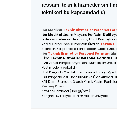
ressam, teknik hizmetler sınıfı
teknikeri bu kapsamdadır.)
İba Medikal
Teknik Hizmetler Personel
For
İba Medikal
Üretim Misyonu Her Daim
Kalite
'y
Edilen
Modellerimizden Biridir, 1 Sınıf Kumaştan 
Yapısı Gereği İnce Kumaştan Üretilen
Teknik H
Standart Kalıplarda 8 Farklı Beden Olarak Üreti
İba
Teknik Hizmetler Personel Forması
Likr
- İba
Teknik Hizmetler Personel Forması
Lik
- Alt ve Üst Parçalar Aynı Renk Kumaştan Üretil
-Üst model v yakalıdır
-Üst Parçada 2'si Etek Bölümünde 1'i de göğüs
-Alt Parçada 2'si Önde Büyük ve 1'i de Arkada C
-Alt Kısım Standart Olarak Klasik Kesim Pantolo
Kumaş Cinsi:
Newlıne Licracool ( 160 gr/m2 )
Karışımı: %71 Polyester %26 Viskon 3% lycra