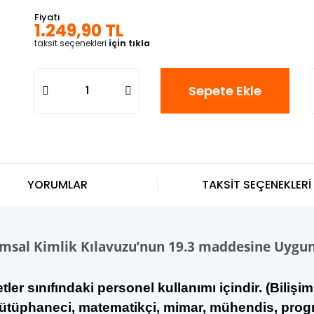
Fiyatı
1.249,90 TL
taksit seçenekleri
için tıkla
Sepete Ekle
YORUMLAR
TAKSİT SEÇENEKLERİ
umsal Kimlik Kılavuzu’nun 19.3 maddesine Uygu
tler sınıfındaki personel kullanımı içindir. (Bilişim
, kütüphaneci, matematikçi, mimar, mühendis, progr