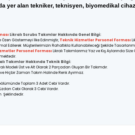
nda yer alan tekniker, teknisyen, biyomedikal cih
ması
Likralı Scrubs Takımlar Hakkında Genel Bilgi:
e Özen Göstermeyi İlke Edinmiştir,
Teknik Hizmetler Personel Forması
Li
İmal Edilerek Müşterilerimizin Rahatlıkla Kullanabileceği Şekilde Tasarlanmış
izmetler Personel Forması
Likralı Takımlarımız Yaz ve Kış Aylarında Size
lmektedir.
alı Takımlar Hakkında Teknik Bilgi:
ralı Modeli Üst ve Alt Olarak 2 Parçadan Oluşan Bir Takımdır.
ir ve Hiçbir Zaman Takım Halinde Renk Ayırmaz.
 bölümünde Toplam 3 Adet Cebi Vardır.
üzdan Cebi Olarak 3 Cebi Vardır.
n Şeklindedir.