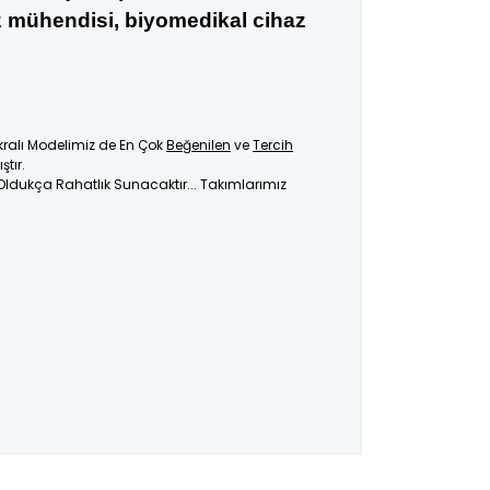
az mühendisi, biyomedikal cihaz
kralı Modelimiz de En Çok
Beğenilen
ve
Tercih
tır.
 Oldukça Rahatlık Sunacaktır... Takımlarımız