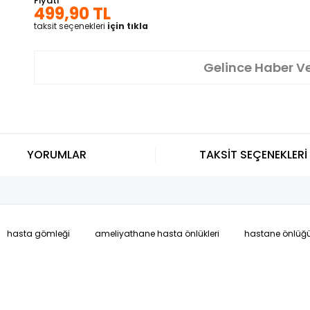
Fiyatı
499,90 TL
taksit seçenekleri
için tıkla
Gelince Haber V
YORUMLAR
TAKSİT SEÇENEKLERİ
hasta gömleği
ameliyathane hasta önlükleri
hastane önlüğ