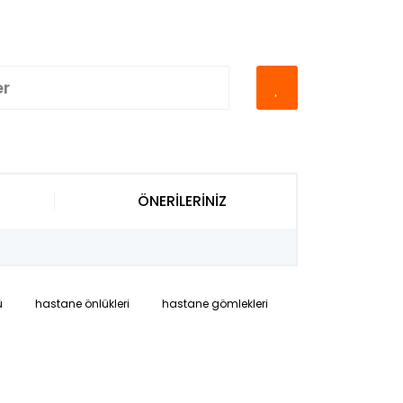
er
ÖNERİLERİNİZ
ü
hastane önlükleri
hastane gömlekleri