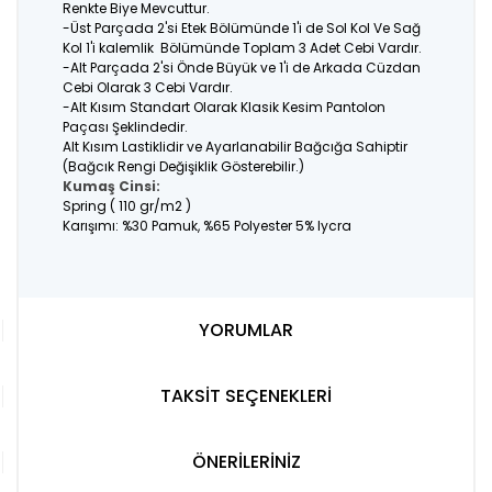
Renkte Biye Mevcuttur.
-Üst Parçada 2'si Etek Bölümünde 1'i de Sol Kol Ve Sağ
Kol 1'i kalemlik Bölümünde Toplam 3 Adet Cebi Vardır.
-Alt Parçada 2'si Önde Büyük ve 1'i de Arkada Cüzdan
Cebi Olarak 3 Cebi Vardır.
-Alt Kısım Standart Olarak Klasik Kesim Pantolon
Paçası Şeklindedir.
Alt Kısım Lastiklidir ve Ayarlanabilir Bağcığa Sahiptir
(Bağcık Rengi Değişiklik Gösterebilir.)
Kumaş Cinsi:
Spring ( 110 gr/m2 )
Karışımı: %30 Pamuk, %65 Polyester 5% lycra
YORUMLAR
TAKSİT SEÇENEKLERİ
ÖNERİLERİNİZ