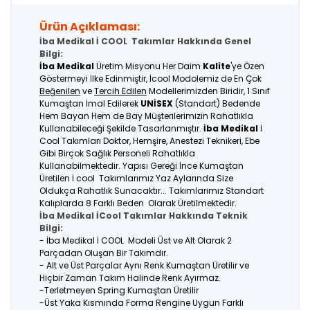
Ürün Açıklaması:
İba Medikal İ COOL Takımlar Hakkında Genel
Bilgi:
İba Medikal
Üretim Misyonu Her Daim
Kalite
'ye Özen
Göstermeyi İlke Edinmiştir, İcool Modolemiz de En Çok
Beğenilen
ve
Tercih Edilen
Modellerimizden Biridir, 1 Sınıf
Kumaştan İmal Edilerek
UNİSEX
(Standart) Bedende
Hem Bayan Hem de Bay Müşterilerimizin Rahatlıkla
Kullanabileceği Şekilde Tasarlanmıştır.
İba Medikal
İ
Cool Takımları Doktor, Hemşire, Anestezi Teknikeri, Ebe
Gibi Birçok Sağlık Personeli Rahatlıkla
Kullanabilmektedir. Yapısı Gereği İnce Kumaştan
Üretilen İ cool Takımlarımız Yaz Aylarında Size
Oldukça Rahatlık Sunacaktır... Takımlarımız Standart
Kalıplarda 8 Farklı Beden Olarak Üretilmektedir.
İba Medikal İCool Takımlar Hakkında Teknik
Bilgi:
- İba Medikal İ COOL Modeli Üst ve Alt Olarak 2
Parçadan Oluşan Bir Takımdır.
- Alt ve Üst Parçalar Aynı Renk Kumaştan Üretilir ve
Hiçbir Zaman Takım Halinde Renk Ayırmaz.
-Terletmeyen Spring Kumaştan Üretilir
-Üst Yaka Kısmında Forma Rengine Uygun Farklı