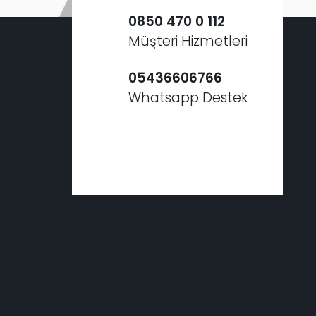
0850 470 0 112
Müşteri Hizmetleri
05436606766
Whatsapp Destek