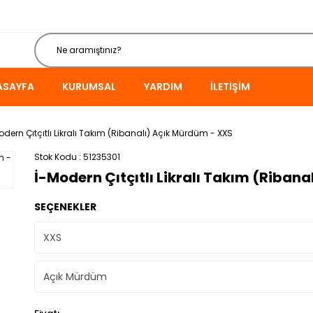
ASAYFA
KURUMSAL
YARDIM
İLETIŞIM
odern Çıtçıtlı Likralı Takım (Ribanalı) Açık Mürdüm - XXS
Stok Kodu
51235301
İ-Modern Çıtçıtlı Likralı Takım (Riban
SEÇENEKLER