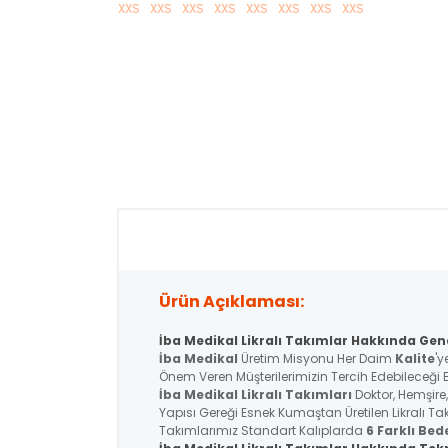
Ürün Açıklaması:
İba Medikal Likralı Takımlar Hakkında Genel
İba Medikal
Üretim Misyonu Her Daim
Kalite
'y
Önem Veren Müşterilerimizin Tercih Edebileceği 
İba Medikal
Likralı Takımları
Doktor, Hemşire,
Yapısı Gereği Esnek Kumaştan Üretilen Likralı T
Takımlarımız Standart Kalıplarda
6 Farklı Bed