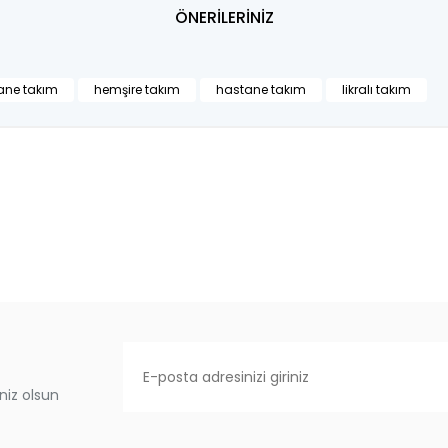
ÖNERİLERİNİZ
tane takım
hemşire takım
hastane takım
likralı takım
niz olsun