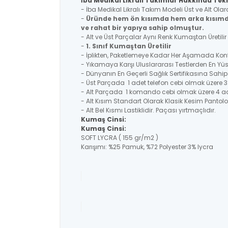
İba Medikal Likralı Takımlar Hakkında Tekn
- İba Medikal Likralı Takım Modeli Üst ve Alt Ol
-
Üründe hem ön kısımda hem arka kısımd
ve rahat bir yapıya sahip olmuştur.
- Alt ve Üst Parçalar Aynı Renk Kumaştan Üretil
-
1. Sınıf Kumaştan Üretilir
- İplikten, Paketlemeye Kadar Her Aşamada Kontr
- Yıkamaya Karşı Uluslararası Testlerden En Y
- Dünyanın En Geçerli Sağlık Sertifikasına Sahi
- Üst Parçada 1 adet telefon cebi olmak üzere 3
- Alt Parçada 1 komando cebi olmak üzere 4 a
- Alt Kısım Standart Olarak Klasik Kesim Pantolo
- Alt Bel Kısmı Lastiklidir. Paçası yırtmaçlıdır.
Kumaş Cinsi:
Kumaş Cinsi:
SOFT LYCRA ( 155 gr/m2 )
Karışımı: %25 Pamuk, %72 Polyester 3% lycra