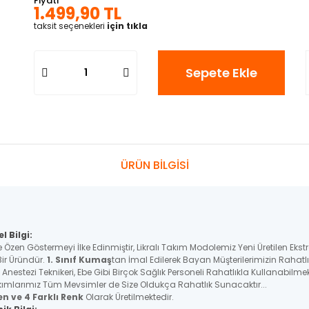
Fiyatı
1.499,90 TL
taksit seçenekleri
için tıkla
Sepete Ekle
ÜRÜN BİLGİSİ
 Bilgi:
e Özen Göstermeyi İlke Edinmiştir, Likralı Takım Modolemiz Yeni Üretilen E
Bir Üründür.
1. Sınıf Kumaş
tan İmal Edilerek Bayan Müşterilerimizin Rahatl
 Anestezi Teknikeri, Ebe Gibi Birçok Sağlık Personeli Rahatlıkla Kullanabilme
akımlarımız Tüm Mevsimler de Size Oldukça Rahatlık Sunacaktır...
en ve 4 Farklı Renk
Olarak Üretilmektedir.