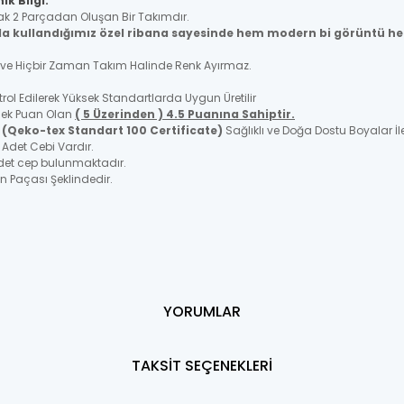
ik Bilgi:
arak 2 Parçadan Oluşan Bir Takımdır.
a kullandığımız özel ribana sayesinde hem modern bi görüntü h
ir ve Hiçbir Zaman Takım Halinde Renk Ayırmaz.
ol Edilerek Yüksek Standartlarda Uygun Üretilir
üsek Puan Olan
( 5 Üzerinden ) 4.5 Puanına Sahiptir.
p
(Qeko-tex Standart 100 Certificate)
Sağlıklı ve Doğa Dostu Boyalar İle
 Adet Cebi Vardır.
det cep bulunmaktadır.
n Paçası Şeklindedir.
YORUMLAR
TAKSİT SEÇENEKLERİ