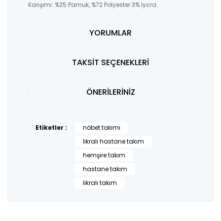
Karışımı: %25 Pamuk, %72 Polyester 3% lycra
YORUMLAR
TAKSİT SEÇENEKLERİ
ÖNERİLERİNİZ
Etiketler :
nöbet takımı
likralı hastane takım
hemşire takım
hastane takım
likralı takım