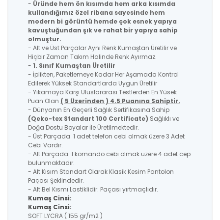
-
Üründe hem ön kısımda hem arka kısımda
kullandığımız özel ribana sayesinde hem
modern bi görüntü hemde çok esnek yapıya
kavuştuğundan şık ve rahat bir yapıya sahip
olmuştur.
- Alt ve Üst Parçalar Aynı Renk Kumaştan Üretilir ve
Hiçbir Zaman Takım Halinde Renk Ayırmaz.
-
1. Sınıf Kumaştan Üretilir
- İplikten, Paketlemeye Kadar Her Aşamada Kontrol
Edilerek Yüksek Standartlarda Uygun Üretilir
- Yıkamaya Karşı Uluslararası Testlerden En Yüsek
Puan Olan
( 5 Üzerinden ) 4.5 Puanına Sahiptir.
- Dünyanın En Geçerli Sağlık Sertifikasına Sahip
(Qeko-tex Standart 100 Certificate)
Sağlıklı ve
Doğa Dostu Boyalar İle Üretilmektedir.
- Üst Parçada 1 adet telefon cebi olmak üzere 3 Adet
Cebi Vardır.
- Alt Parçada 1 komando cebi olmak üzere 4 adet cep
bulunmaktadır.
- Alt Kısım Standart Olarak Klasik Kesim Pantolon
Paçası Şeklindedir.
- Alt Bel Kısmı Lastiklidir. Paçası yırtmaçlıdır.
Kumaş Cinsi:
Kumaş Cinsi:
SOFT LYCRA ( 155 gr/m2 )