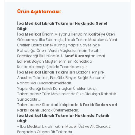
Ürün Açıklaması:
İba Medikal Likralı Takımlar Hakkında Genel
Bilgi:
İba Medikal
Üretim Misyonu Her Daim
Kalite
'ye Özen
Göstermeyi İlke Edinmiştir, Likralı Takım Modolemiz Yeni
Üretilen Ekstra Esnek Kumaş Yapısı Sayesinde
Rahatlığa Önem Veren Müşterilerimizin Tercih
Edebileceği Bir Üründür.
1. Sınıf Kumaş
tan İmal
Edilerek Bayan Müşterilerimizin Rahatlıkla
Kullanabileceği Şekilde Tasarlanmıştır.
İba Medikal
Likralı Takımları
Doktor, Hemşire,
Anestezi Teknikeri, Ebe Gibi Birçok Sağlık Personeli
Rahatlıkla Kullanabilmektedir.
Yapısı Gereği Esnek Kumaştan Üretilen Likralı
Takımlarımız Tüm Mevsimler de Size Oldukça Rahatlık
Sunacaktır...
Takımlarımız Standart Kalıplarda
6 Farklı Beden ve 4
Farklı Renk
Olarak Üretilmektedir.
İba Medikal Likralı Takımlar Hakkında Teknik
Bilgi:
- İba Medikal Likralı Takım Modeli Üst ve Alt Olarak 2
Parçadan Oluşan Bir Takımdır.