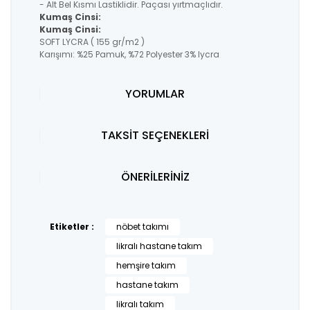
- Alt Bel Kısmı Lastiklidir. Paçası yırtmaçlıdır.
Kumaş Cinsi:
Kumaş Cinsi:
SOFT LYCRA ( 155 gr/m2 )
Karışımı: %25 Pamuk, %72 Polyester 3% lycra
YORUMLAR
TAKSİT SEÇENEKLERİ
ÖNERİLERİNİZ
Etiketler :
nöbet takımı
likralı hastane takım
hemşire takım
hastane takım
likralı takım