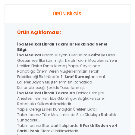
ÜRÜN BİLGİSİ
Ürün Açıklaması:
İba Medikal Likralı Takımlar Hakkında Genel
Bilgi:
İba Medikal
Üretim Misyonu Her Daim
Kalite
'ye Özen
Göstermeyi İlke Edinmiştir, Likralı Takım Modolemiz Yeni
Üretilen Ekstra Esnek Kumaş Yapısı Sayesinde
Rahatlığa Önem Veren Müşterilerimizin Tercih
Edebileceği Bir Üründür.
1. Sınıf Kumaş
tan İmal
Edilerek Bayan Müşterilerimizin Rahatlıkla
Kullanabileceği Şekilde Tasarlanmıştır.
İba Medikal
Likralı Takımları
Doktor, Hemşire,
Anestezi Teknikeri, Ebe Gibi Birçok Sağlık Personeli
Rahatlıkla Kullanabilmektedir.
Yapısı Gereği Esnek Kumaştan Üretilen Likralı
Takımlarımız Tüm Mevsimler de Size Oldukça Rahatlık
Sunacaktır...
Takımlarımız Standart Kalıplarda
6 Farklı Beden ve 4
Farklı Renk
Olarak Üretilmektedir.