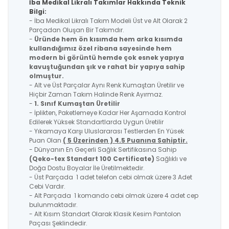
İba Medikal Likralı Takımlar Hakkında Teknik
Bilgi:
- İba Medikal Likralı Takım Modeli Üst ve Alt Olarak 2
Parçadan Oluşan Bir Takımdır.
-
Üründe hem ön kısımda hem arka kısımda
kullandığımız özel ribana sayesinde hem
modern bi görüntü hemde çok esnek yapıya
kavuştuğundan şık ve rahat bir yapıya sahip
olmuştur.
- Alt ve Üst Parçalar Aynı Renk Kumaştan Üretilir ve
Hiçbir Zaman Takım Halinde Renk Ayırmaz.
-
1. Sınıf Kumaştan Üretilir
- İplikten, Paketlemeye Kadar Her Aşamada Kontrol
Edilerek Yüksek Standartlarda Uygun Üretilir
- Yıkamaya Karşı Uluslararası Testlerden En Yüsek
Puan Olan
( 5 Üzerinden ) 4.5 Puanına Sahiptir.
- Dünyanın En Geçerli Sağlık Sertifikasına Sahip
(Qeko-tex Standart 100 Certificate)
Sağlıklı ve
Doğa Dostu Boyalar İle Üretilmektedir.
- Üst Parçada 1 adet telefon cebi olmak üzere 3 Adet
Cebi Vardır.
- Alt Parçada 1 komando cebi olmak üzere 4 adet cep
bulunmaktadır.
- Alt Kısım Standart Olarak Klasik Kesim Pantolon
Paçası Şeklindedir.