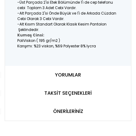
-Üst Parçada 2'si Etek Bölümünde 1'i de cep telefonu
cebi Toplam 3 Adet Cebi Vardır.
-Alt Parçada 2'si Önde Büyük ve 1'i de Arkada Cüzdan
Cebi Olarak 3 Cebi Vardır.
-Alt Kısım Standart Olarak Klasik Kesim Pantolon
Şeklindedir.
Kumaş Cinsi:
PoliViskon ( 195 gr/m2 )
Karışımı: %23 viskon, %69 Polyester 8% lycra
YORUMLAR
TAKSİT SEÇENEKLERİ
ÖNERİLERİNİZ