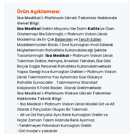
Ürün Açıklaması:
İba Medikal i-Platinum Likralı Takımlar Hakkında
Genel Bilgi:
İba Medikal
Üretim Misyonu Her Daim
Kalite
'ye Özen
Göstermeyi İlke Edinmiştir, i-Platinum Viskon Likralı
Modelimiz de En Çok
Beğenilen
ve
Tercih Edilen
Modellerimizden Biridir, 1 Sınıf Kumaştan İmal Edilerek
Müşterilerimizin Rahatlıkla Kullanabileceği Şekilde
Tasarlanmıştır.
İba Medikal
i-Platinum Viskon Likralı
Takımları Doktor, Hemşire, Anestezi Teknikeri, Ebe Gibi
Birçok Sağlık Personeli Rahatlıkla Kullanabilmektedir.
Yapısı Gereği İnce Kumaştan Üretilen i-Platinum Viskon
Likralı Takımlarımız Yaz Aylarında Size Oldukça
Rahatlık Sunacaktır... Takımlarımız Standart
Kalıplarda 5 Farklı Beden Olarak Üretilmektedir.
İba Medikal i-Platinum Viskon Likralı Takımlar
Hakkında Teknik Bilgi:
- İba Medikal i-Platinum Viskon Likralı Modeli Üst ve Alt
Olarak 2 Parçadan Oluşan Bir Takımdır.
- Alt ve Üst Parçalar Aynı Renk Kumaştan Üretilir ve
Hiçbir Zaman Takım Halinde Renk Ayırmaz.
-Terletmeyen Poliviskon Kumaştan Üretilir
-Üst model v yakalıdır