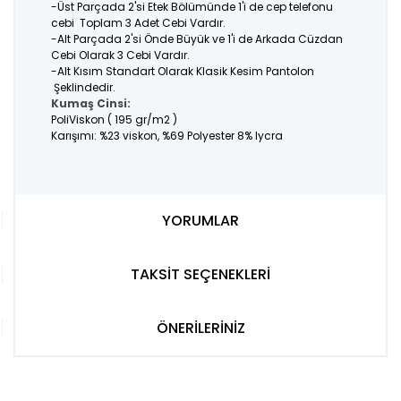
-Üst Parçada 2'si Etek Bölümünde 1'i de cep telefonu
cebi Toplam 3 Adet Cebi Vardır.
-Alt Parçada 2'si Önde Büyük ve 1'i de Arkada Cüzdan
Cebi Olarak 3 Cebi Vardır.
-Alt Kısım Standart Olarak Klasik Kesim Pantolon
Şeklindedir.
Kumaş Cinsi:
PoliViskon ( 195 gr/m2 )
Karışımı: %23 viskon, %69 Polyester 8% lycra
YORUMLAR
TAKSİT SEÇENEKLERİ
ÖNERİLERİNİZ