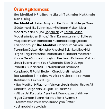
Ürün Açıklaması:
İba Medikal i-Platinum Likralı Takımlar Hakkında
Genel Bilgi:
İba Medikal
Üretim Misyonu Her Daim
Kalite
'ye Özen
Göstermeyi İlke Edinmiştir, i-Platinum Viskon Likralı
Modelimiz de En Çok
Beğenilen
ve
Tercih Edilen
Modellerimizden Biridir, 1 Sınıf Kumaştan İmal Edilerek
Müşterilerimizin Rahatlıkla Kullanabileceği Şekilde
Tasarlanmıştır.
İba Medikal
i-Platinum Viskon Likralı
Takımları Doktor, Hemşire, Anestezi Teknikeri, Ebe Gibi
Birçok Sağlık Personeli Rahatlıkla Kullanabilmektedir.
Yapısı Gereği İnce Kumaştan Üretilen i-Platinum Viskon
Likralı Takımlarımız Yaz Aylarında Size Oldukça
Rahatlık Sunacaktır... Takımlarımız Standart
Kalıplarda 5 Farklı Beden Olarak Üretilmektedir.
İba Medikal i-Platinum Viskon Likralı Takımlar
Hakkında Teknik Bilgi:
- İba Medikal i-Platinum Viskon Likralı Modeli Üst ve Alt
Olarak 2 Parçadan Oluşan Bir Takımdır.
- Alt ve Üst Parçalar Aynı Renk Kumaştan Üretilir ve
Hiçbir Zaman Takım Halinde Renk Ayırmaz.
-Terletmeyen Poliviskon Kumaştan Üretilir
-Üst model v yakalıdır