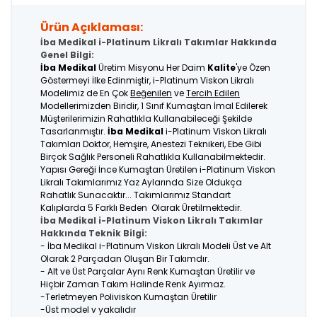
Ürün Açıklaması:
İba Medikal i-Platinum Likralı Takımlar Hakkında
Genel Bilgi:
İba Medikal
Üretim Misyonu Her Daim
Kalite
'ye Özen
Göstermeyi İlke Edinmiştir, i-Platinum Viskon Likralı
Modelimiz de En Çok
Beğenilen
ve
Tercih Edilen
Modellerimizden Biridir, 1 Sınıf Kumaştan İmal Edilerek
Müşterilerimizin Rahatlıkla Kullanabileceği Şekilde
Tasarlanmıştır.
İba Medikal
i-Platinum Viskon Likralı
Takımları Doktor, Hemşire, Anestezi Teknikeri, Ebe Gibi
Birçok Sağlık Personeli Rahatlıkla Kullanabilmektedir.
Yapısı Gereği İnce Kumaştan Üretilen i-Platinum Viskon
Likralı Takımlarımız Yaz Aylarında Size Oldukça
Rahatlık Sunacaktır... Takımlarımız Standart
Kalıplarda 5 Farklı Beden Olarak Üretilmektedir.
İba Medikal i-Platinum Viskon Likralı Takımlar
Hakkında Teknik Bilgi:
- İba Medikal i-Platinum Viskon Likralı Modeli Üst ve Alt
Olarak 2 Parçadan Oluşan Bir Takımdır.
- Alt ve Üst Parçalar Aynı Renk Kumaştan Üretilir ve
Hiçbir Zaman Takım Halinde Renk Ayırmaz.
-Terletmeyen Poliviskon Kumaştan Üretilir
-Üst model v yakalıdır