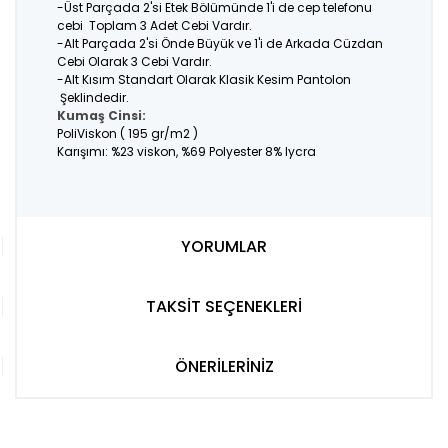
-Üst Parçada 2'si Etek Bölümünde 1'i de cep telefonu
cebi Toplam 3 Adet Cebi Vardır.
-Alt Parçada 2'si Önde Büyük ve 1'i de Arkada Cüzdan
Cebi Olarak 3 Cebi Vardır.
-Alt Kısım Standart Olarak Klasik Kesim Pantolon
Şeklindedir.
Kumaş Cinsi:
PoliViskon ( 195 gr/m2 )
Karışımı: %23 viskon, %69 Polyester 8% lycra
YORUMLAR
TAKSİT SEÇENEKLERİ
ÖNERİLERİNİZ