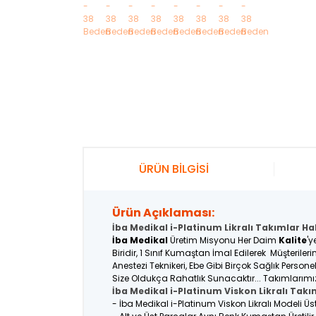
ÜRÜN BİLGİSİ
Ürün Açıklaması:
İba Medikal i-Platinum Likralı Takımlar Ha
İba Medikal
Üretim Misyonu Her Daim
Kalite
'y
Biridir, 1 Sınıf Kumaştan İmal Edilerek Müşterile
Anestezi Teknikeri, Ebe Gibi Birçok Sağlık Person
Size Oldukça Rahatlık Sunacaktır... Takımlarımı
İba Medikal i-Platinum Viskon Likralı Takı
- İba Medikal i-Platinum Viskon Likralı Modeli Ü