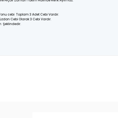
ir ve Hiçbir Zaman Takım Halinde Renk Ayırmaz.
efonu cebi Toplam 3 Adet Cebi Vardır.
üzdan Cebi Olarak 3 Cebi Vardır.
n Şeklindedir.