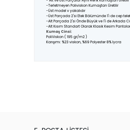
- Alt ve Üst Parçalar Aynı Renk Kumaştan Üretil
-Terletmeyen Poliviskon Kumaştan Üretilir
-Üst model v yakalıdır
-Üst Parçada 2'si Etek Bölümünde 1'i de cep tel
-Alt Parçada 2'si Önde Büyük ve 1'i de Arkada C
-Alt Kısım Standart Olarak Klasik Kesim Pantolo
Kumaş Cinsi:
PoliViskon ( 195 gr/m2 )
Karışımı: %23 viskon, %69 Polyester 8% lycra