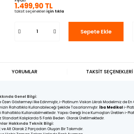
Fiyatı
1.499,90 TL
taksit seçenekleri
için tıkla
Sepete Ekle
YORUMLAR
TAKSİT SEÇENEKLERİ
kkında Genel Bilgi:
e Özen Göstermeyi İlke Edinmiştir, i-Platinum Viskon Likralı Modelimiz de En
rimizin Rahatlıkla Kullanabileceği Şekilde Tasarlanmıştır.
İba Medikal
i-Plat
eli Rahatlıkla Kullanabilmektedir. Yapısı Gereği İnce Kumaştan Üretilen i-Pl
z Standart Kalıplarda 5 Farklı Beden Olarak Üretilmektedir.
mlar Hakkında Teknik Bilgi:
st ve Alt Olarak 2 Parçadan Oluşan Bir Takımdır.