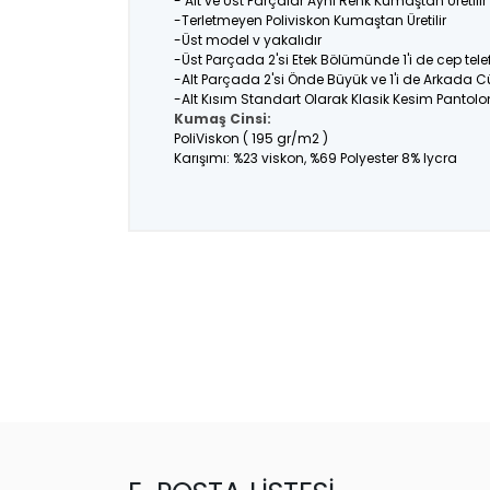
- Alt ve Üst Parçalar Aynı Renk Kumaştan Üretil
-Terletmeyen Poliviskon Kumaştan Üretilir
-Üst model v yakalıdır
-Üst Parçada 2'si Etek Bölümünde 1'i de cep tel
-Alt Parçada 2'si Önde Büyük ve 1'i de Arkada C
-Alt Kısım Standart Olarak Klasik Kesim Pantolo
Kumaş Cinsi:
PoliViskon ( 195 gr/m2 )
Karışımı: %23 viskon, %69 Polyester 8% lycra