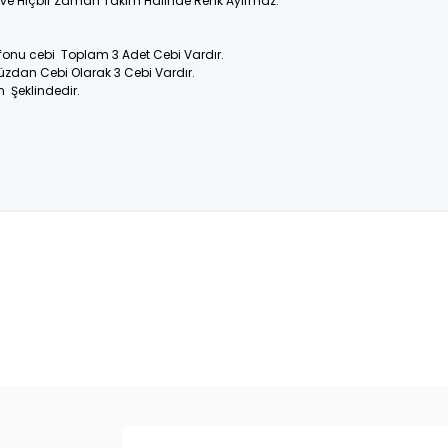
ir ve Hiçbir Zaman Takım Halinde Renk Ayırmaz.
efonu cebi Toplam 3 Adet Cebi Vardır.
üzdan Cebi Olarak 3 Cebi Vardır.
n Şeklindedir.