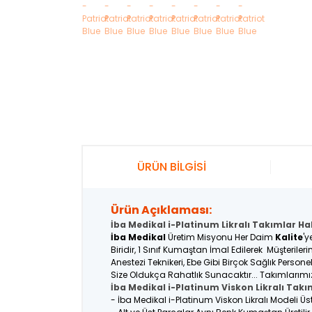
ÜRÜN BİLGİSİ
Ürün Açıklaması:
İba Medikal i-Platinum Likralı Takımlar Ha
İba Medikal
Üretim Misyonu Her Daim
Kalite
'y
Biridir, 1 Sınıf Kumaştan İmal Edilerek Müşterile
Anestezi Teknikeri, Ebe Gibi Birçok Sağlık Person
Size Oldukça Rahatlık Sunacaktır... Takımlarımı
İba Medikal i-Platinum Viskon Likralı Takı
- İba Medikal i-Platinum Viskon Likralı Modeli Ü