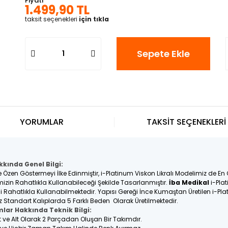
Fiyatı
1.499,90 TL
taksit seçenekleri
için tıkla
Sepete Ekle
YORUMLAR
TAKSİT SEÇENEKLERİ
kkında Genel Bilgi:
e Özen Göstermeyi İlke Edinmiştir, i-Platinum Viskon Likralı Modelimiz de En
rimizin Rahatlıkla Kullanabileceği Şekilde Tasarlanmıştır.
İba Medikal
i-Plat
eli Rahatlıkla Kullanabilmektedir. Yapısı Gereği İnce Kumaştan Üretilen i-Pl
z Standart Kalıplarda 5 Farklı Beden Olarak Üretilmektedir.
mlar Hakkında Teknik Bilgi:
st ve Alt Olarak 2 Parçadan Oluşan Bir Takımdır.