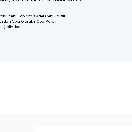
ir ve Hiçbir Zaman Takım Halinde Renk Ayırmaz.
efonu cebi Toplam 3 Adet Cebi Vardır.
üzdan Cebi Olarak 3 Cebi Vardır.
n Şeklindedir.