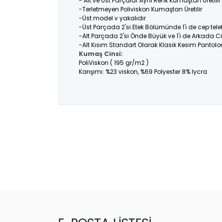
- Alt ve Üst Parçalar Aynı Renk Kumaştan Üretil
-Terletmeyen Poliviskon Kumaştan Üretilir
-Üst model v yakalıdır
-Üst Parçada 2'si Etek Bölümünde 1'i de cep tel
-Alt Parçada 2'si Önde Büyük ve 1'i de Arkada C
-Alt Kısım Standart Olarak Klasik Kesim Pantolo
Kumaş Cinsi:
PoliViskon ( 195 gr/m2 )
Karışımı: %23 viskon, %69 Polyester 8% lycra