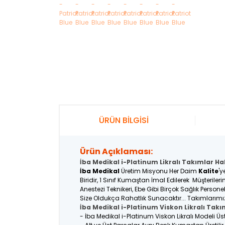
ÜRÜN BİLGİSİ
Ürün Açıklaması:
İba Medikal i-Platinum Likralı Takımlar Ha
İba Medikal
Üretim Misyonu Her Daim
Kalite
'y
Biridir, 1 Sınıf Kumaştan İmal Edilerek Müşterile
Anestezi Teknikeri, Ebe Gibi Birçok Sağlık Person
Size Oldukça Rahatlık Sunacaktır... Takımlarımı
İba Medikal i-Platinum Viskon Likralı Takı
- İba Medikal i-Platinum Viskon Likralı Modeli Ü