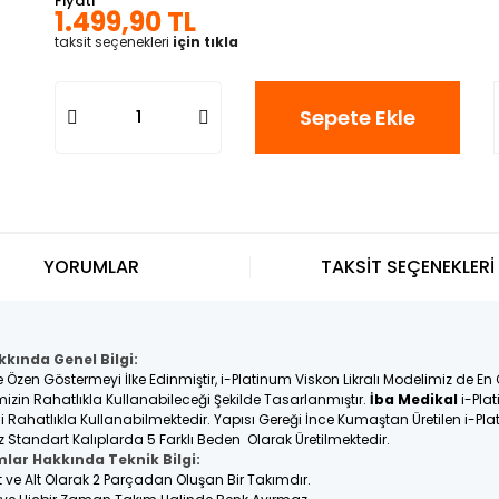
Fiyatı
1.499,90 TL
taksit seçenekleri
için tıkla
Sepete Ekle
YORUMLAR
TAKSİT SEÇENEKLERİ
kkında Genel Bilgi:
e Özen Göstermeyi İlke Edinmiştir, i-Platinum Viskon Likralı Modelimiz de En
rimizin Rahatlıkla Kullanabileceği Şekilde Tasarlanmıştır.
İba Medikal
i-Plat
eli Rahatlıkla Kullanabilmektedir. Yapısı Gereği İnce Kumaştan Üretilen i-Pl
z Standart Kalıplarda 5 Farklı Beden Olarak Üretilmektedir.
mlar Hakkında Teknik Bilgi:
st ve Alt Olarak 2 Parçadan Oluşan Bir Takımdır.