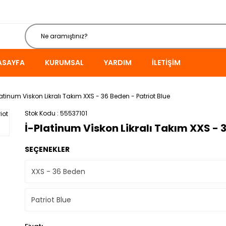
ASAYFA
KURUMSAL
YARDIM
İLETIŞIM
latinum Viskon Likralı Takım XXS - 36 Beden - Patriot Blue
Stok Kodu
55537101
İ-Platinum Viskon Likralı Takım XXS - 3
SEÇENEKLER