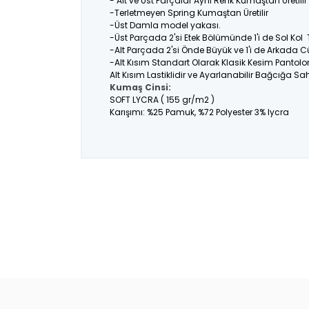
- Alt ve Üst Parçalar Aynı Renk Kumaştan Üretil
-Terletmeyen Spring Kumaştan Üretilir
-Üst Damla model yakası.
-Üst Parçada 2'si Etek Bölümünde 1'i de Sol Kol
-Alt Parçada 2'si Önde Büyük ve 1'i de Arkada C
-Alt Kısım Standart Olarak Klasik Kesim Pantolo
Alt Kısım Lastiklidir ve Ayarlanabilir Bağcığa Sahi
Kumaş Cinsi:
SOFT LYCRA ( 155 gr/m2 )
Karışımı: %25 Pamuk, %72 Polyester 3% lycra