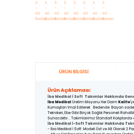
ÜRÜN BİLGİSİ
Ürün Açıklaması:
İba Medikal İ Soft Takımlar Hakkında Genel
İba Medikal
Üretim Misyonu Her Daim
Kalite
'y
Kumaştan İmal Edilerek Bedende Bayan sadece M
Teknikeri, Ebe Gibi Birçok Sağlık Personeli Raha
Sunacaktır... Takımlarımız Standart Kalıplarda 
İba Medikal İ-Soft Takımlar Hakkında Tekn
- İba Medikal İ Soft Modeli Üst ve Alt Olarak 2 