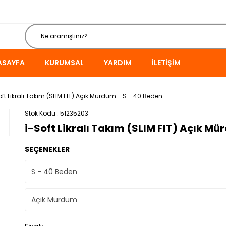
ASAYFA
KURUMSAL
YARDIM
İLETIŞIM
oft Likralı Takım (SLIM FIT) Açık Mürdüm - S - 40 Beden
Stok Kodu
51235203
i-Soft Likralı Takım (SLIM FIT) Açık Mü
SEÇENEKLER