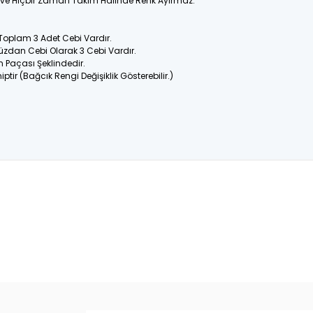
ir ve Hiçbir Zaman Takım Halinde Renk Ayırmaz.
 Toplam 3 Adet Cebi Vardır.
üzdan Cebi Olarak 3 Cebi Vardır.
n Paçası Şeklindedir.
ptir (Bağcık Rengi Değişiklik Gösterebilir.)