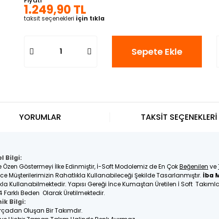
Fiyatı
1.249,90 TL
taksit seçenekleri
için tıkla
Sepete Ekle
YORUMLAR
TAKSİT SEÇENEKLERİ
 Bilgi:
e Özen Göstermeyi İlke Edinmiştir, İ-Soft Modolemiz de En Çok
Beğenilen
ve
üşterilerimizin Rahatlıkla Kullanabileceği Şekilde Tasarlanmıştır.
İba 
tlıkla Kullanabilmektedir. Yapısı Gereği İnce Kumaştan Üretilen İ Soft Takım
4 Farklı Beden Olarak Üretilmektedir.
ik Bilgi:
Parçadan Oluşan Bir Takımdır.