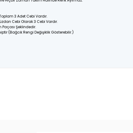
ir ve Hiçbir Zaman Takım Halinde Renk Ayırmaz.
 Toplam 3 Adet Cebi Vardır.
üzdan Cebi Olarak 3 Cebi Vardır.
n Paçası Şeklindedir.
ptir (Bağcık Rengi Değişiklik Gösterebilir.)