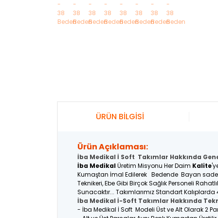
ÜRÜN BİLGİSİ
Ürün Açıklaması:
İba Medikal İ Soft Takımlar Hakkında Genel
İba Medikal
Üretim Misyonu Her Daim
Kalite
'y
Kumaştan İmal Edilerek Bedende Bayan sadece M
Teknikeri, Ebe Gibi Birçok Sağlık Personeli Raha
Sunacaktır... Takımlarımız Standart Kalıplarda 
İba Medikal İ-Soft Takımlar Hakkında Tekn
- İba Medikal İ Soft Modeli Üst ve Alt Olarak 2 