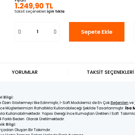
Fiyatı
1.249,90 TL
taksit seçenekleri
için tıkla
Sepete Ekle
YORUMLAR
TAKSİT SEÇENEKLERİ
 Bilgi:
e Özen Göstermeyi İlke Edinmiştir, İ-Soft Modolemiz de En Çok
Beğenilen
ve
üşterilerimizin Rahatlıkla Kullanabileceği Şekilde Tasarlanmıştır.
İba 
tlıkla Kullanabilmektedir. Yapısı Gereği İnce Kumaştan Üretilen İ Soft Takım
4 Farklı Beden Olarak Üretilmektedir.
ik Bilgi:
Parçadan Oluşan Bir Takımdır.