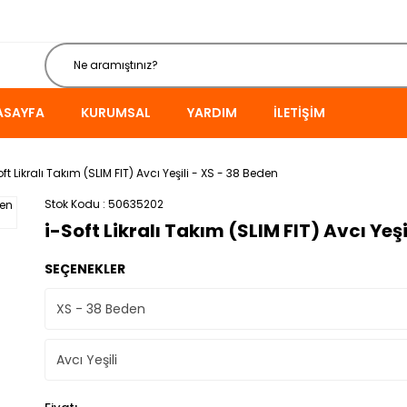
ASAYFA
KURUMSAL
YARDIM
İLETIŞIM
oft Likralı Takım (SLIM FIT) Avcı Yeşili - XS - 38 Beden
Stok Kodu
50635202
i-Soft Likralı Takım (SLIM FIT) Avcı Yeşi
SEÇENEKLER