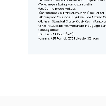
- Alt ve Üst Parçalar Aynı Renk Kumaştan Üretil
-Terletmeyen Spring Kumaştan Üretilir
-Üst Damla model yakası.
-Üst Parçada 2'si Etek Bölümünde 1'i de Sol Kol
-Alt Parçada 2'si Önde Büyük ve 1'i de Arkada C
-Alt Kısım Standart Olarak Klasik Kesim Pantolo
Alt Kısım Lastiklidir ve Ayarlanabilir Bağcığa Sahi
Kumaş Cinsi:
SOFT LYCRA ( 155 gr/m2 )
Karışımı: %25 Pamuk, %72 Polyester 3% lycra