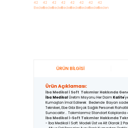
ÜRÜN BİLGİSİ
Ürün Açıklaması:
İba Medikal İ Soft Takımlar Hakkında Genel
İba Medikal
Üretim Misyonu Her Daim
Kalite
'y
Kumaştan İmal Edilerek Bedende Bayan sadece M
Teknikeri, Ebe Gibi Birçok Sağlık Personeli Raha
Sunacaktır... Takımlarımız Standart Kalıplarda 
İba Medikal İ-Soft Takımlar Hakkında Tekn
- İba Medikal İ Soft Modeli Üst ve Alt Olarak 2 