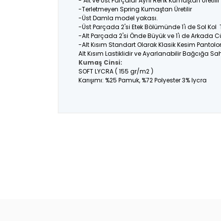
- Alt ve Üst Parçalar Aynı Renk Kumaştan Üretil
-Terletmeyen Spring Kumaştan Üretilir
-Üst Damla model yakası.
-Üst Parçada 2'si Etek Bölümünde 1'i de Sol Kol
-Alt Parçada 2'si Önde Büyük ve 1'i de Arkada C
-Alt Kısım Standart Olarak Klasik Kesim Pantolo
Alt Kısım Lastiklidir ve Ayarlanabilir Bağcığa Sahi
Kumaş Cinsi:
SOFT LYCRA ( 155 gr/m2 )
Karışımı: %25 Pamuk, %72 Polyester 3% lycra