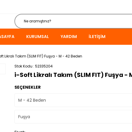
ASAYFA
KURUMSAL
YARDIM
İLETIŞIM
oft Likralı Takım (SLIM FIT) Fuşya - M - 42 Beden
Stok Kodu
52335204
i-Soft Likralı Takım (SLIM FIT) Fuşya -
SEÇENEKLER