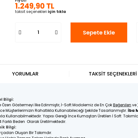
Fiyatı
1.249,90 TL
taksit seçenekleri
için tıkla
Sepete Ekle
YORUMLAR
TAKSİT SEÇENEKLERİ
 Bilgi:
e Özen Göstermeyi İlke Edinmiştir, İ-Soft Modolemiz de En Çok
Beğenilen
ve
üşterilerimizin Rahatlıkla Kullanabileceği Şekilde Tasarlanmıştır.
İba 
tlıkla Kullanabilmektedir. Yapısı Gereği İnce Kumaştan Üretilen İ Soft Takım
4 Farklı Beden Olarak Üretilmektedir.
ik Bilgi:
Parçadan Oluşan Bir Takımdır.