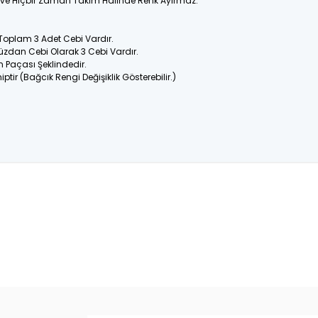
ir ve Hiçbir Zaman Takım Halinde Renk Ayırmaz.
 Toplam 3 Adet Cebi Vardır.
üzdan Cebi Olarak 3 Cebi Vardır.
n Paçası Şeklindedir.
ptir (Bağcık Rengi Değişiklik Gösterebilir.)