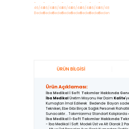
ÜRÜN BİLGİSİ
Ürün Açıklaması:
İba Medikal İ Soft Takımlar Hakkında Genel
İba Medikal
Üretim Misyonu Her Daim
Kalite
'y
Kumaştan İmal Edilerek Bedende Bayan sadece M
Teknikeri, Ebe Gibi Birçok Sağlık Personeli Raha
Sunacaktır... Takımlarımız Standart Kalıplarda 
İba Medikal İ-Soft Takımlar Hakkında Tekn
- İba Medikal İ Soft Modeli Üst ve Alt Olarak 2 