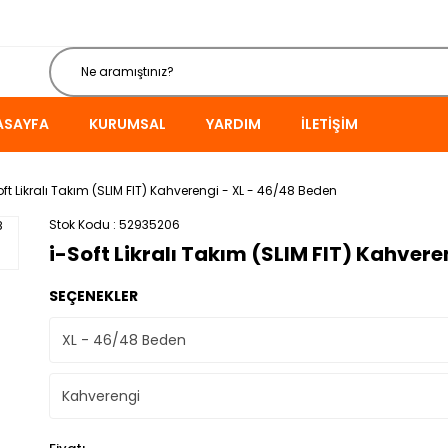
ASAYFA
KURUMSAL
YARDIM
İLETIŞIM
oft Likralı Takım (SLIM FIT) Kahverengi - XL - 46/48 Beden
Stok Kodu
52935206
i-Soft Likralı Takım (SLIM FIT) Kahvere
SEÇENEKLER