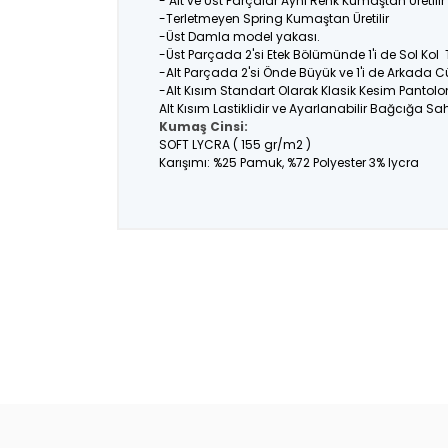
- Alt ve Üst Parçalar Aynı Renk Kumaştan Üretil
-Terletmeyen Spring Kumaştan Üretilir
-Üst Damla model yakası.
-Üst Parçada 2'si Etek Bölümünde 1'i de Sol Kol
-Alt Parçada 2'si Önde Büyük ve 1'i de Arkada C
-Alt Kısım Standart Olarak Klasik Kesim Pantolo
Alt Kısım Lastiklidir ve Ayarlanabilir Bağcığa Sahi
Kumaş Cinsi:
SOFT LYCRA ( 155 gr/m2 )
Karışımı: %25 Pamuk, %72 Polyester 3% lycra