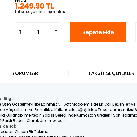
Fiyatı
1.249,90 TL
taksit seçenekleri
için tıkla
Sepete Ekle
YORUMLAR
TAKSİT SEÇENEKLERİ
 Bilgi:
e Özen Göstermeyi İlke Edinmiştir, İ-Soft Modolemiz de En Çok
Beğenilen
ve
üşterilerimizin Rahatlıkla Kullanabileceği Şekilde Tasarlanmıştır.
İba 
tlıkla Kullanabilmektedir. Yapısı Gereği İnce Kumaştan Üretilen İ Soft Takım
4 Farklı Beden Olarak Üretilmektedir.
ik Bilgi:
Parçadan Oluşan Bir Takımdır.