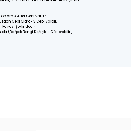
ir ve Hiçbir Zaman Takım Halinde Renk Ayırmaz.
 Toplam 3 Adet Cebi Vardır.
üzdan Cebi Olarak 3 Cebi Vardır.
n Paçası Şeklindedir.
ptir (Bağcık Rengi Değişiklik Gösterebilir.)