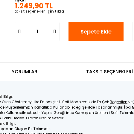
Fiyatı
1.249,90 TL
taksit seçenekleri
için tıkla
Sepete Ekle
YORUMLAR
TAKSİT SEÇENEKLERİ
 Bilgi:
e Özen Göstermeyi İlke Edinmiştir, İ-Soft Modolemiz de En Çok
Beğenilen
ve
üşterilerimizin Rahatlıkla Kullanabileceği Şekilde Tasarlanmıştır.
İba 
tlıkla Kullanabilmektedir. Yapısı Gereği İnce Kumaştan Üretilen İ Soft Takım
4 Farklı Beden Olarak Üretilmektedir.
ik Bilgi:
Parçadan Oluşan Bir Takımdır.