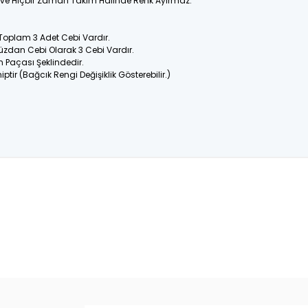
ir ve Hiçbir Zaman Takım Halinde Renk Ayırmaz.
 Toplam 3 Adet Cebi Vardır.
üzdan Cebi Olarak 3 Cebi Vardır.
n Paçası Şeklindedir.
ptir (Bağcık Rengi Değişiklik Gösterebilir.)