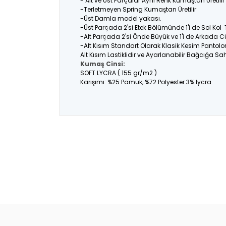
- Alt ve Üst Parçalar Aynı Renk Kumaştan Üretil
-Terletmeyen Spring Kumaştan Üretilir
-Üst Damla model yakası.
-Üst Parçada 2'si Etek Bölümünde 1'i de Sol Kol
-Alt Parçada 2'si Önde Büyük ve 1'i de Arkada C
-Alt Kısım Standart Olarak Klasik Kesim Pantolo
Alt Kısım Lastiklidir ve Ayarlanabilir Bağcığa Sahi
Kumaş Cinsi:
SOFT LYCRA ( 155 gr/m2 )
Karışımı: %25 Pamuk, %72 Polyester 3% lycra