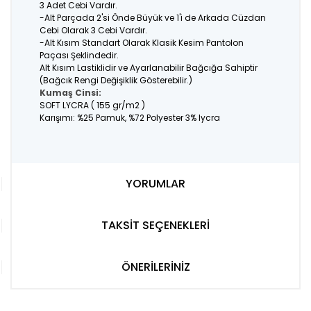
3 Adet Cebi Vardır.
-Alt Parçada 2'si Önde Büyük ve 1'i de Arkada Cüzdan
Cebi Olarak 3 Cebi Vardır.
-Alt Kısım Standart Olarak Klasik Kesim Pantolon
Paçası Şeklindedir.
Alt Kısım Lastiklidir ve Ayarlanabilir Bağcığa Sahiptir
(Bağcık Rengi Değişiklik Gösterebilir.)
Kumaş Cinsi:
SOFT LYCRA ( 155 gr/m2 )
Karışımı: %25 Pamuk, %72 Polyester 3% lycra
YORUMLAR
TAKSİT SEÇENEKLERİ
ÖNERİLERİNİZ