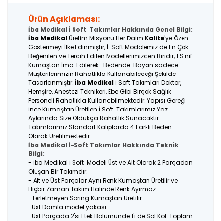
Ürün Açıklaması:
İba Medikal İ Soft Takımlar Hakkında Genel Bilgi:
İba Medikal
Üretim Misyonu Her Daim
Kalite
'ye Özen
Göstermeyi İlke Edinmiştir, İ-Soft Modolemiz de En Çok
Beğenilen
ve
Tercih Edilen
Modellerimizden Biridir, 1 Sınıf
Kumaştan İmal Edilerek Bedende Bayan sadece
Müşterilerimizin Rahatlıkla Kullanabileceği Şekilde
Tasarlanmıştır.
İba Medikal
İ Soft Takımları Doktor,
Hemşire, Anestezi Teknikeri, Ebe Gibi Birçok Sağlık
Personeli Rahatlıkla Kullanabilmektedir. Yapısı Gereği
İnce Kumaştan Üretilen İ Soft Takımlarımız Yaz
Aylarında Size Oldukça Rahatlık Sunacaktır...
Takımlarımız Standart Kalıplarda 4 Farklı Beden
Olarak Üretilmektedir.
İba Medikal İ-Soft Takımlar Hakkında Teknik
Bilgi:
- İba Medikal İ Soft Modeli Üst ve Alt Olarak 2 Parçadan
Oluşan Bir Takımdır.
- Alt ve Üst Parçalar Aynı Renk Kumaştan Üretilir ve
Hiçbir Zaman Takım Halinde Renk Ayırmaz.
-Terletmeyen Spring Kumaştan Üretilir
-Üst Damla model yakası.
-Üst Parçada 2'si Etek Bölümünde 1'i de Sol Kol Toplam